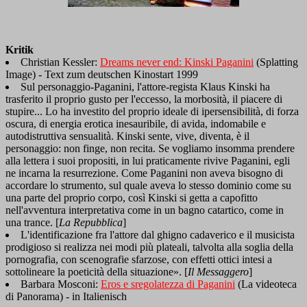
Kritik
Christian Kessler:
Dreams never end: Kinski Paganini
(Splatting
Image) - Text zum deutschen Kinostart 1999
Sul personaggio-Paganini, l'attore-regista Klaus Kinski ha
trasferito il proprio gusto per l'eccesso, la morbosità, il piacere di
stupire... Lo ha investito del proprio ideale di ipersensibilità, di forza
oscura, di energia erotica inesauribile, di avida, indomabile e
autodistruttiva sensualità. Kinski sente, vive, diventa, è il
personaggio: non finge, non recita. Se vogliamo insomma prendere
alla lettera i suoi propositi, in lui praticamente rivive Paganini, egli
ne incarna la resurrezione. Come Paganini non aveva bisogno di
accordare lo strumento, sul quale aveva lo stesso dominio come su
una parte del proprio corpo, così Kinski si getta a capofitto
nell'avventura interpretativa come in un bagno catartico, come in
una trance. [
La Repubblica
]
L'identificazione fra l'attore dal ghigno cadaverico e il musicista
prodigioso si realizza nei modi più plateali, talvolta alla soglia della
pornografia, con scenografie sfarzose, con effetti ottici intesi a
sottolineare la poeticità della situazione». [
Il Messaggero
]
Barbara Mosconi:
Eros e sregolatezza di Paganini
(La videoteca
di Panorama) - in Italienisch