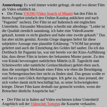
Anmerkung:
Es wird immer wieder gefragt, ob und wo dieser Film
als Video erhältlich ist.
Die Firma
VSOM (Video Search of Miami)
hat den Film in
ihrem Angebot (einfach den Online-Katalog anklicken und nach
"Paganini" suchen). Der Film ist auf Italienisch mit englischen
Untertiteln. Alexander Menzinsky schreibt mir allerdings: "Leider ist
die Qualität ziemlich saumässig, ich habe eine VideoKassette
gekauft, konnte es nicht glauben und habe eine zweite gekauft." Das
hat aber nichts genützt. Kerstin Gloge dagegen liefert für diese
subjektive Aussage eine plausible Erklärung: "VSOM hat prompt
geliefert und auch die Einziehung des Geldes lief sauber. Da ich das
Drehbuch für Paganini las, war mir bereits vor der Kino-Aufführung
klar, dass dieser Film in keines der bekannten Muster passte. Zu den
von Kinski bevorzugten natürlichen Mitteln (z.B. Tageslicht statt
Scheinwerfer oder natürliche Geräuschkulisse) gehört eben auch,
dass die sonstigen Merkmale eines Films wie eben die Beseitigung
von Nebengeräuschen hier nicht zu finden sind. Das genau wollte er
und hat es zum Glück durchgezogen. Ich gebe zu, dass jemand, der
sich vorher damit nicht beschäftigt hat, so seine Schwierigkeiten
kriegte. Dieser Film kann deshalb nur gemocht werden, wenn der
Betrachter ähnliche Ansprüche hat."
Der Film ist in Italien auf Video erschienen (ohne Untertitel)!
Angeblich soll der
Videoclub Tortorini
die Kassette verkaufen.