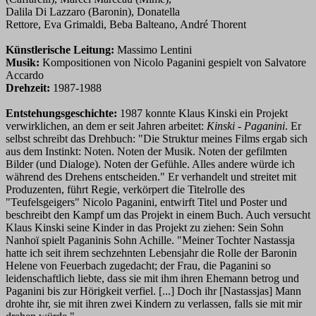
Dalila Di Lazzaro (Baronin), Donatella
Rettore, Eva Grimaldi, Beba Balteano, André Thorent
Künstlerische Leitung:
Massimo Lentini
Musik:
Kompositionen von Nicolo Paganini gespielt von Salvatore
Accardo
Drehzeit:
1987-1988
Entstehungsgeschichte:
1987 konnte Klaus Kinski ein Projekt
verwirklichen, an dem er seit Jahren arbeitet:
Kinski - Paganini
. Er
selbst schreibt das Drehbuch: "Die Struktur meines Films ergab sich
aus dem Instinkt: Noten. Noten der Musik. Noten der gefilmten
Bilder (und Dialoge). Noten der Gefühle. Alles andere würde ich
während des Drehens entscheiden." Er verhandelt und streitet mit
Produzenten, führt Regie, verkörpert die Titelrolle des
"Teufelsgeigers" Nicolo Paganini, entwirft Titel und Poster und
beschreibt den Kampf um das Projekt in einem Buch. Auch versucht
Klaus Kinski seine Kinder in das Projekt zu ziehen: Sein Sohn
Nanhoï spielt Paganinis Sohn Achille. "Meiner Tochter Nastassja
hatte ich seit ihrem sechzehnten Lebensjahr die Rolle der Baronin
Helene von Feuerbach zugedacht; der Frau, die Paganini so
leidenschaftlich liebte, dass sie mit ihm ihren Ehemann betrog und
Paganini bis zur Hörigkeit verfiel. [...] Doch ihr [Nastassjas] Mann
drohte ihr, sie mit ihren zwei Kindern zu verlassen, falls sie mit mir