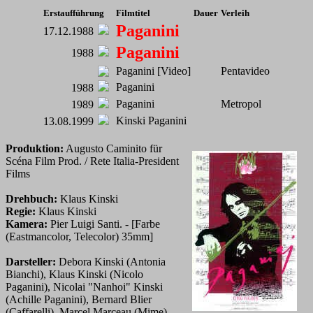
Erstaufführung
Filmtitel
Dauer
Verleih
Paganini
17.12.1988
Paganini
1988
Paganini [Video]
Pentavideo
Paganini
1988
Paganini
Metropol
1989
Kinski Paganini
13.08.1999
Produktion:
Augusto Caminito für
Scéna Film Prod. / Rete Italia-President
Films
Drehbuch:
Klaus Kinski
Regie:
Klaus Kinski
Kamera:
Pier Luigi Santi. - [Farbe
(Eastmancolor, Telecolor) 35mm]
Darsteller:
Debora Kinski (Antonia
Bianchi), Klaus Kinski (Nicolo
Paganini), Nicolai "Nanhoi" Kinski
(Achille Paganini), Bernard Blier
(Caffarelli), Marcel Marceau (Mime),