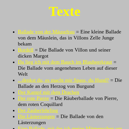
Texte
Ballade von der Mäusefrau
= Eine kleine Ballade
von dem Mäuslein, das in Villons Zelle Junge
bekam
Bordell
= Die Ballade von Villon und seiner
dicken Margot
Da lieg ich mit dem Bauch im Blaubeerkraut
=
Die Ballade vom angenehmen Leben auf dieser
Welt
...denkst du, es macht mir Spass, du Hund?
= Die
Ballade an den Herzog von Burgund
Der Kampf mit dem Drachen
Der rote Pierre
= Die Räuberballade von Pierre,
dem roten Coquillard
Der Zauberlehrling
Die Lästerzungen
= Die Ballade von den
Lästerzungen
Eine Ballade, mit der ich meine Mitmenschen um