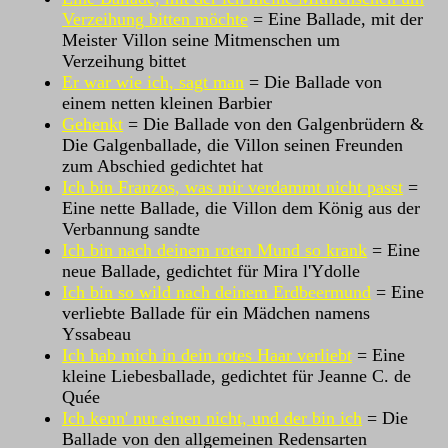
Verzeihung bitten möchte
= Eine Ballade, mit der
Meister Villon seine Mitmenschen um
Verzeihung bittet
Er war wie ich, sagt man
= Die Ballade von
einem netten kleinen Barbier
Gehenkt
= Die Ballade von den Galgenbrüdern &
Die Galgenballade, die Villon seinen Freunden
zum Abschied gedichtet hat
Ich bin Franzos, was mir verdammt nicht passt
=
Eine nette Ballade, die Villon dem König aus der
Verbannung sandte
Ich bin nach deinem roten Mund so krank
= Eine
neue Ballade, gedichtet für Mira l'Ydolle
Ich bin so wild nach deinem Erdbeermund
= Eine
verliebte Ballade für ein Mädchen namens
Yssabeau
Ich hab mich in dein rotes Haar verliebt
= Eine
kleine Liebesballade, gedichtet für Jeanne C. de
Quée
Ich kenn' nur einen nicht, und der bin ich
= Die
Ballade von den allgemeinen Redensarten