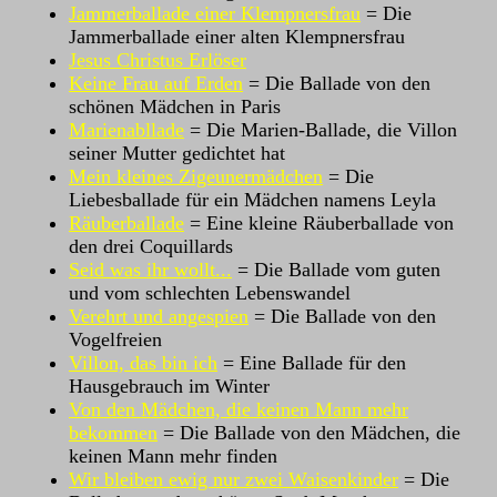
Jammerballade einer Klempnersfrau
= Die
Jammerballade einer alten Klempnersfrau
Jesus Christus Erlöser
Keine Frau auf Erden
= Die Ballade von den
schönen Mädchen in Paris
Marienabllade
= Die Marien-Ballade, die Villon
seiner Mutter gedichtet hat
Mein kleines Zigeunermädchen
= Die
Liebesballade für ein Mädchen namens Leyla
Räuberballade
= Eine kleine Räuberballade von
den drei Coquillards
Seid was ihr wollt...
= Die Ballade vom guten
und vom schlechten Lebenswandel
Verehrt und angespien
= Die Ballade von den
Vogelfreien
Villon, das bin ich
= Eine Ballade für den
Hausgebrauch im Winter
Von den Mädchen, die keinen Mann mehr
bekommen
= Die Ballade von den Mädchen, die
keinen Mann mehr finden
Wir bleiben ewig nur zwei Waisenkinder
= Die