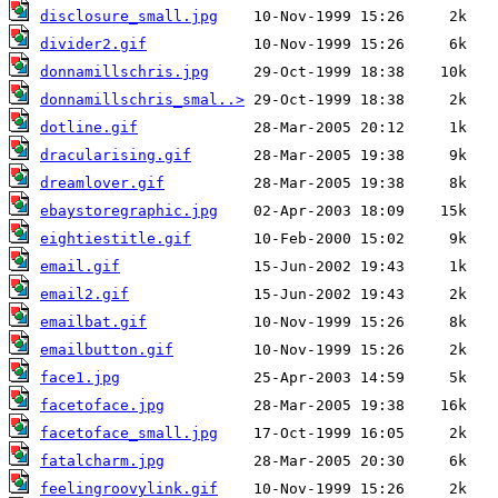
disclosure_small.jpg
divider2.gif
donnamillschris.jpg
donnamillschris_smal..>
dotline.gif
dracularising.gif
dreamlover.gif
ebaystoregraphic.jpg
eightiestitle.gif
email.gif
email2.gif
emailbat.gif
emailbutton.gif
face1.jpg
facetoface.jpg
facetoface_small.jpg
fatalcharm.jpg
feelingroovylink.gif