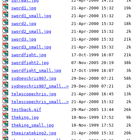
surreal.jpg
sword1.jpg
sword1_small.jpg
sword2.jpg
sword2_small.jpg
sword3.jpg
sword3_small.jpg
swordfight.jpg
swordfight2.jpg
swordfight_small.jpg
sydneychris907.jpg
sydneychris907_small..>
telescopechris.jpg
telescopechris_small..>
testback.gif
theking.jpg
theking_small.jpg
thepirateking2.jpg