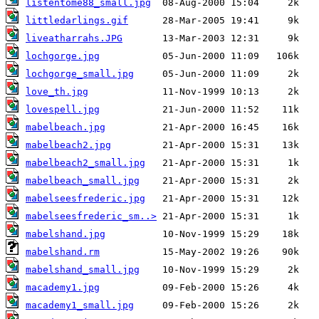
listentome88_small.jpg
littledarlings.gif
liveatharrahs.JPG
lochgorge.jpg
lochgorge_small.jpg
love_th.jpg
lovespell.jpg
mabelbeach.jpg
mabelbeach2.jpg
mabelbeach2_small.jpg
mabelbeach_small.jpg
mabelseesfrederic.jpg
mabelseesfrederic_sm..>
mabelshand.jpg
mabelshand.rm
mabelshand_small.jpg
macademy1.jpg
macademy1_small.jpg