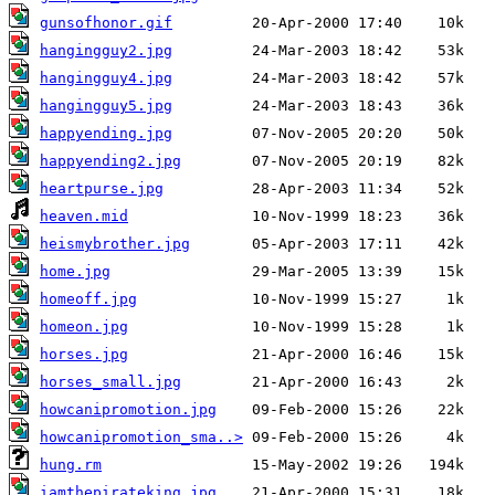
gunsofhonor.gif
hangingguy2.jpg
hangingguy4.jpg
hangingguy5.jpg
happyending.jpg
happyending2.jpg
heartpurse.jpg
heaven.mid
heismybrother.jpg
home.jpg
homeoff.jpg
homeon.jpg
horses.jpg
horses_small.jpg
howcanipromotion.jpg
howcanipromotion_sma..>
hung.rm
iamthepirateking.jpg