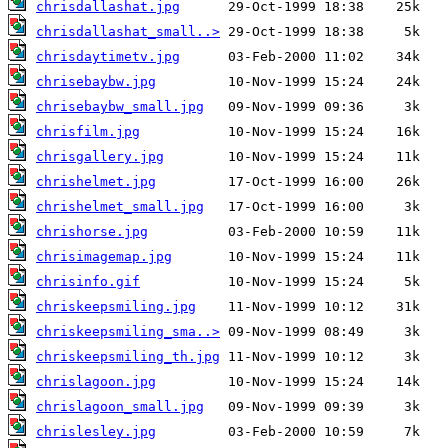
chrisdallashat.jpg
chrisdallashat_small..>
chrisdaytimetv.jpg
chrisebaybw.jpg
chrisebaybw_small.jpg
chrisfilm.jpg
chrisgallery.jpg
chrishelmet.jpg
chrishelmet_small.jpg
chrishorse.jpg
chrisimagemap.jpg
chrisinfo.gif
chriskeepsmiling.jpg
chriskeepsmiling_sma..>
chriskeepsmiling_th.jpg
chrislagoon.jpg
chrislagoon_small.jpg
chrislesley.jpg