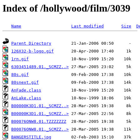
Index of /hollywood/film/3039
Name
Last modified
Size
D
Parent Directory
126X32-b-logo.gif
1rn.gif
6303451489.01._SCMZZ..>
80s.gif
80snext.gif
AnFade.class
AnLake.class
B00000K3D1.01._SCMZZ..>
B00000K3D1.01._SCMZZ..>
B00076ONW8.01.TZZZZZZZ
B00076ONW8.01._SCMZZ..>
BANGERSTITLE.jpg