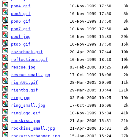
pon4.gif
pon5.gif
pon6.gif
pon7.gif
pool.jpg
ptop.gif
razorback.gif
reflections.gif
rescue.jpg
rescue_small.jpg
right01.gif
rightbg.gif
ring.jpg
ring_small.jpg
ringlogo.gif
rockkiss.jpg
rockkiss_small.jpg
rockyriverbanner.jpg