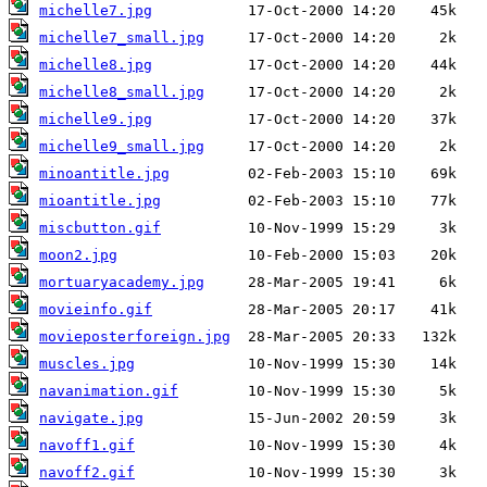
michelle7.jpg
michelle7_small.jpg
michelle8.jpg
michelle8_small.jpg
michelle9.jpg
michelle9_small.jpg
minoantitle.jpg
mioantitle.jpg
miscbutton.gif
moon2.jpg
mortuaryacademy.jpg
movieinfo.gif
movieposterforeign.jpg
muscles.jpg
navanimation.gif
navigate.jpg
navoff1.gif
navoff2.gif