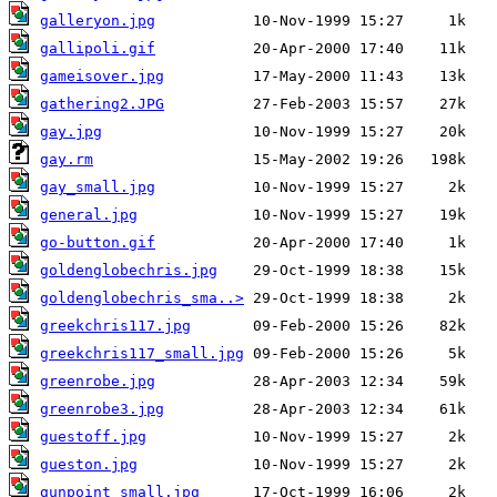
galleryon.jpg
gallipoli.gif
gameisover.jpg
gathering2.JPG
gay.jpg
gay.rm
gay_small.jpg
general.jpg
go-button.gif
goldenglobechris.jpg
goldenglobechris_sma..>
greekchris117.jpg
greekchris117_small.jpg
greenrobe.jpg
greenrobe3.jpg
guestoff.jpg
gueston.jpg
gunpoint_small.jpg