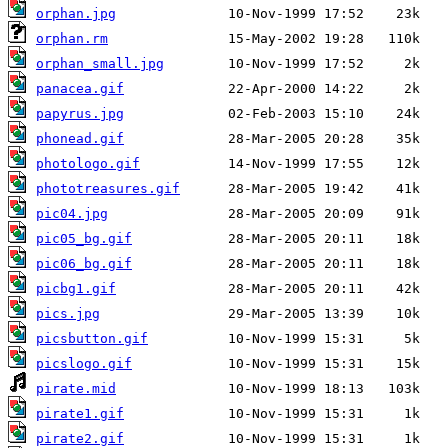
orphan.jpg
orphan.rm
orphan_small.jpg
panacea.gif
papyrus.jpg
phonead.gif
photologo.gif
phototreasures.gif
pic04.jpg
pic05_bg.gif
pic06_bg.gif
picbg1.gif
pics.jpg
picsbutton.gif
picslogo.gif
pirate.mid
pirate1.gif
pirate2.gif