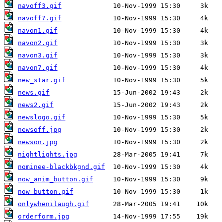
navoff3.gif
navoff7.gif
navon1.gif
navon2.gif
navon3.gif
navon7.gif
new_star.gif
news.gif
news2.gif
newslogo.gif
newsoff.jpg
newson.jpg
nightlights.jpg
nominee-blackbkgnd.gif
now_anim_button.gif
now_button.gif
onlywhenilaugh.gif
orderform.jpg