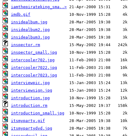
iamthepirateking_sma..>
imdb.gif
insidealbum.jpg
insidealbum2.jpg
insidealbum3.jpg
inspector.rm
inspector_small.jpg
intercooler702.jpg
intercooler7022.jpg
intercooler7023.jpg
interviewpic.jpg
interviewsign.jpg
introduction.jpg
introduction.rm
introduction_small.jpg
itsmyparty.gif
itsmypartydvd.jpg
jerseydevil.jpg