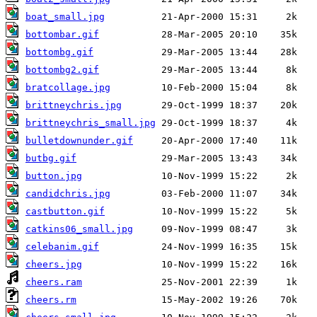
boat_small.jpg
bottombar.gif
bottombg.gif
bottombg2.gif
bratcollage.jpg
brittneychris.jpg
brittneychris_small.jpg
bulletdownunder.gif
butbg.gif
button.jpg
candidchris.jpg
castbutton.gif
catkins06_small.jpg
celebanim.gif
cheers.jpg
cheers.ram
cheers.rm