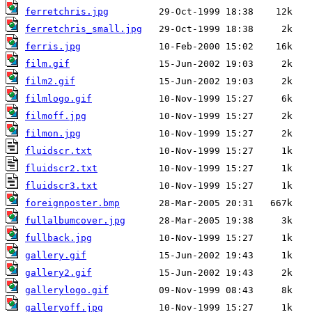
ferretchris.jpg
ferretchris_small.jpg
ferris.jpg
film.gif
film2.gif
filmlogo.gif
filmoff.jpg
filmon.jpg
fluidscr.txt
fluidscr2.txt
fluidscr3.txt
foreignposter.bmp
fullalbumcover.jpg
fullback.jpg
gallery.gif
gallery2.gif
gallerylogo.gif
galleryoff.jpg