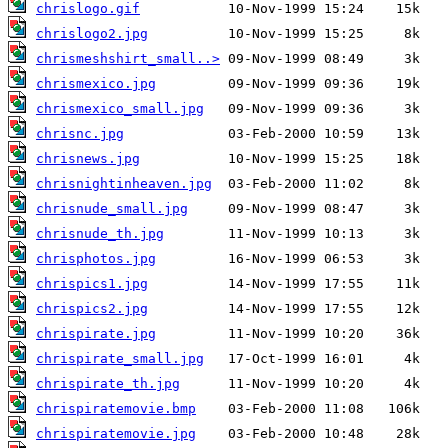
chrislogo.gif
chrislogo2.jpg
chrismeshshirt_small..>
chrismexico.jpg
chrismexico_small.jpg
chrisnc.jpg
chrisnews.jpg
chrisnightinheaven.jpg
chrisnude_small.jpg
chrisnude_th.jpg
chrisphotos.jpg
chrispics1.jpg
chrispics2.jpg
chrispirate.jpg
chrispirate_small.jpg
chrispirate_th.jpg
chrispiratemovie.bmp
chrispiratemovie.jpg