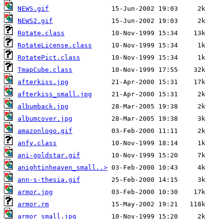
NEWS.gif
NEWS2.gif
Rotate.class
RotateLicense.class
RotatePict.class
TmapCube.class
afterkiss.jpg
afterkiss_small.jpg
albumback.jpg
albumcover.jpg
amazonlogo.gif
anfy.class
ani-goldstar.gif
anightinheaven_small..>
ann-s-thesia.gif
armor.jpg
armor.rm
armor_small.jpg