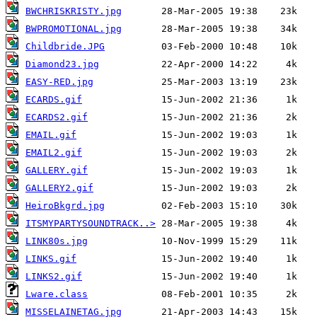
BWCHRISKRISTY.jpg
BWPROMOTIONAL.jpg
Childbride.JPG
Diamond23.jpg
EASY-RED.jpg
ECARDS.gif
ECARDS2.gif
EMAIL.gif
EMAIL2.gif
GALLERY.gif
GALLERY2.gif
HeiroBkgrd.jpg
ITSMYPARTYSOUNDTRACK..>
LINK80s.jpg
LINKS.gif
LINKS2.gif
Lware.class
MISSELAINETAG.jpg