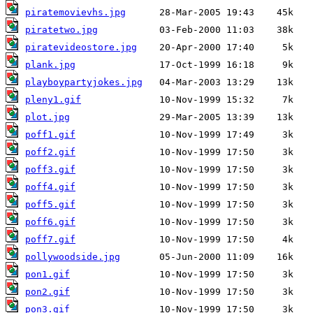
piratemovievhs.jpg
piratetwo.jpg
piratevideostore.jpg
plank.jpg
playboypartyjokes.jpg
pleny1.gif
plot.jpg
poff1.gif
poff2.gif
poff3.gif
poff4.gif
poff5.gif
poff6.gif
poff7.gif
pollywoodside.jpg
pon1.gif
pon2.gif
pon3.gif