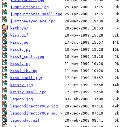
jumpsuitchris.jpg
jumpsuitchris_small.jpg
justthewayyouare.jpg
kathryn/
kiss.gif
kiss.jpg
kiss3.jpg
kiss3_small.jpg
kiss4.jpg
kiss4_th.jpg
kiss_small.jpg
kristy.jpg
kristy_small.jpg
lagoon.jpg
lagoondirector909.jpg
lagoondirector909_sm..>
lagoondvd.gif