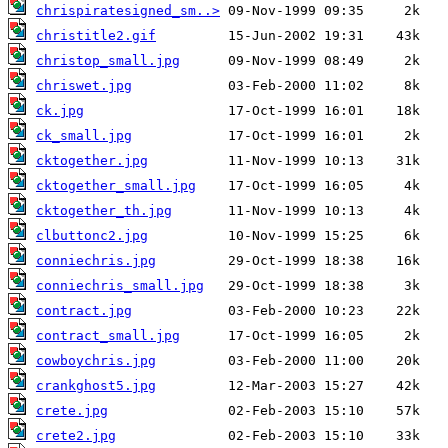
chrispiratesigned_sm..>
christitle2.gif
christop_small.jpg
chriswet.jpg
ck.jpg
ck_small.jpg
cktogether.jpg
cktogether_small.jpg
cktogether_th.jpg
clbuttonc2.jpg
conniechris.jpg
conniechris_small.jpg
contract.jpg
contract_small.jpg
cowboychris.jpg
crankghost5.jpg
crete.jpg
crete2.jpg