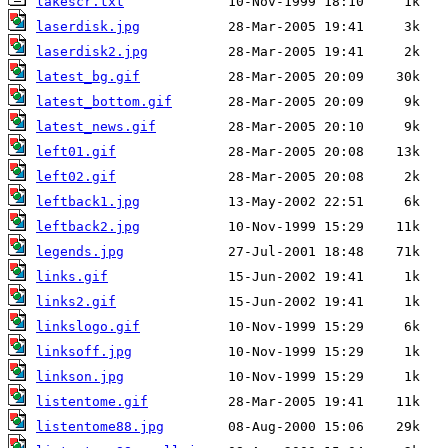
lakescr.txt
laserdisk.jpg
laserdisk2.jpg
latest_bg.gif
latest_bottom.gif
latest_news.gif
left01.gif
left02.gif
leftback1.jpg
leftback2.jpg
legends.jpg
links.gif
links2.gif
linkslogo.gif
linksoff.jpg
linkson.jpg
listentome.gif
listentome88.jpg