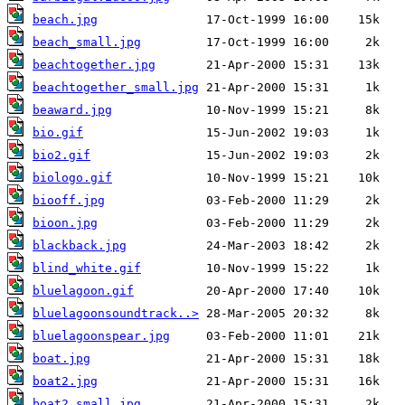
beach.jpg
beach_small.jpg
beachtogether.jpg
beachtogether_small.jpg
beaward.jpg
bio.gif
bio2.gif
biologo.gif
biooff.jpg
bioon.jpg
blackback.jpg
blind_white.gif
bluelagoon.gif
bluelagoonsoundtrack..>
bluelagoonspear.jpg
boat.jpg
boat2.jpg
boat2_small.jpg