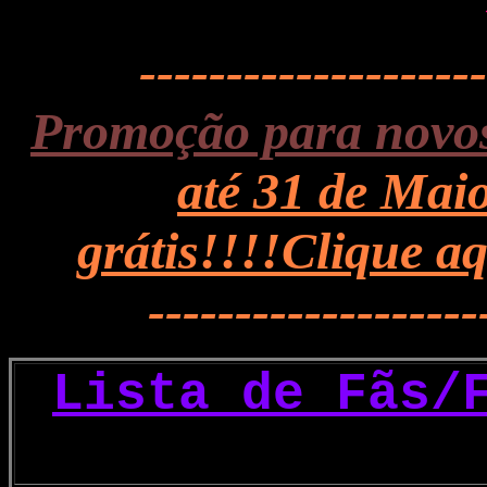
--------------------
Promoção para novos
até 31 de Mai
grátis!!!!Clique a
-------------------
Lista de Fãs/