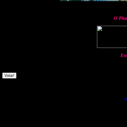
O Plan
Ent
F