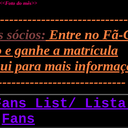
<<Foto do mês>>
----------------------------
 sócios:
Entre no Fã-
o e ganhe a matrícula
qui para mais informaç
----------------------------
Fans List/ Lista
Fans