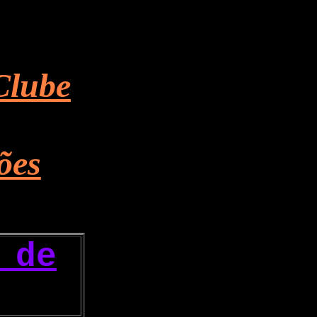
Clube
ões
 de