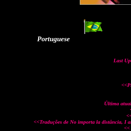
cvccccccccccc
Portuguese
ccccccccccccccccc
cccccccccccccccccccccccccccc
Last Up
<<Pi
Última atua
<<
<<Traduções de No importa la distância, I
<<