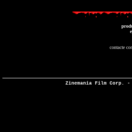
prod
e
contacte co
Zinemania Film Corp. -