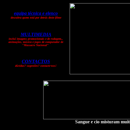
equipa técnica e elenco
descubra quem está por detrás deste filme
MULTIMEDIA
incluí imagens promocionais e de rodagem,,
animações, música e jogos de computador de
"Massacre Nacional"
CONTACTOS
dúvidas? sugestões? contacte-nos!
Sangue e cio misturam muit