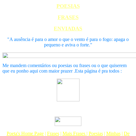
POESIAS
FRASES
ENVIADAS
"A ausência é para o amor o que o vento é para o fogo: apaga o
pequeno e aviva o forte."
Me mandem comentários ou poesias ou frases ou o que quiserem
que eu ponho aqui com maior prazer .Esta página é pra todos :
Poeta's Home Page
|
Frases
|
Mais Frases
|
Poesias
|
Minhas
|
De