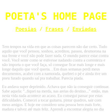
POETA'S HOME PAGE
Poesias
/
Frases
/
Enviadas
Tem tempos na vida em que as coisas parecem não dar certo. Tudo
aquilo que você pensou, sonhou, acreditou, passou, desmorona na
sua frente e você não pode fazer nada. O mundo parece estar contra
você. Você sente como se estivesse nadando contra a correnteza e
não importa o que você faça, só consegue ficar mais longe e mais
longe daquilo que você queria. . Em duas semanas perdi meus
documentos, acabei com a namorada, quebrei o pé e ainda tive um
pneu furado quando saí pra trabalhar. Parecia piada.
Eu andava super deprimido. Achava que não ia conseguir continuar.
Sabe aquela: "..fiquei na merda, nas areias do destino..." então, mas
nesta vida nada acontece ao acaso. Eu consegui passar por estas
dificuldades. Comecei a tocar guitarra, pintar quadros, sair com
meus amigos. E hoje me considero uma pessoa bem mais forte,
madura e talvez até mais feliz. Aprendi a encontrar alegria no dia