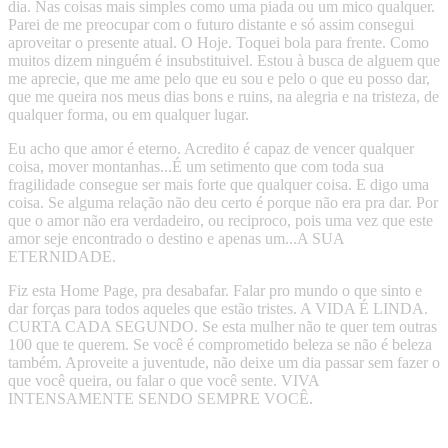
dia. Nas coisas mais simples como uma piada ou um mico qualquer.
Parei de me preocupar com o futuro distante e só assim consegui
aproveitar o presente atual. O Hoje. Toquei bola para frente. Como
muitos dizem ninguém é insubstituivel. Estou à busca de alguem que
me aprecie, que me ame pelo que eu sou e pelo o que eu posso dar,
que me queira nos meus dias bons e ruins, na alegria e na tristeza, de
qualquer forma, ou em qualquer lugar.
Eu acho que amor é eterno. Acredito é capaz de vencer qualquer
coisa, mover montanhas...É um setimento que com toda sua
fragilidade consegue ser mais forte que qualquer coisa. E digo uma
coisa. Se alguma relação não deu certo é porque não era pra dar. Por
que o amor não era verdadeiro, ou reciproco, pois uma vez que este
amor seje encontrado o destino e apenas um...A SUA
ETERNIDADE.
Fiz esta Home Page, pra desabafar. Falar pro mundo o que sinto e
dar forças para todos aqueles que estão tristes. A VIDA É LINDA.
CURTA CADA SEGUNDO. Se esta mulher não te quer tem outras
100 que te querem. Se você é comprometido beleza se não é beleza
também. Aproveite a juventude, não deixe um dia passar sem fazer o
que você queira, ou falar o que você sente. VIVA
INTENSAMENTE SENDO SEMPRE VOCÊ.