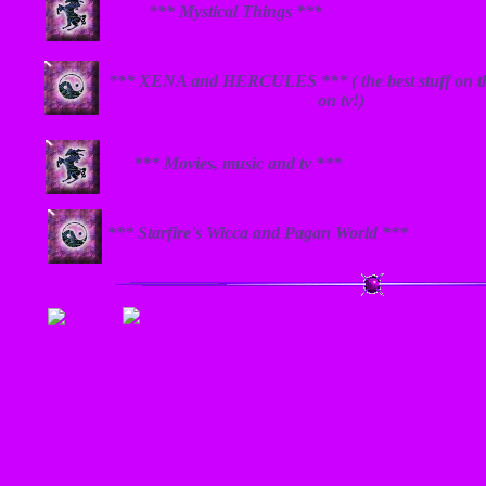
*** Mystical Things ***
*** XENA and HERCULES *** ( the best stuff on the
on tv!)
*** Movies, music and tv ***
*** Starfire's Wicca and Pagan World ***