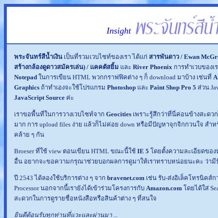
Insight
พระจันทร์สีน้ำเงิน
เป็นที่รวมเวบไซท์ของเรา ได้แก่
สารพันดาว
/
Ewan McGreg
สร้างกล้องดูดาวสมัครเล่น)
/
แคคตัสยิ้ม
และ
River Phoenix
การทำเวบของเรา
Notepad
ในการเขียน HTML พวกกราฟฟิคต่าง ๆ ก็ download มาบ้าง เช่นที่
A
Graphics
ถ้าทำเองจะใช้โปรแกรม
Photoshop
และ
Paint Shop Pro 5
ส่วน J
JavaScript Source
ค่ะ
เราขอพื้นที่ในการวางเวบไซท์จาก
Geocities
เพราะรู้สึกว่าที่นี่ค่อนข้างสะดว
มาก การ upload files ง่าย แล้วก็ไม่ค่อย down หรือมีปัญหาจุกจิกกวนใจ สำห
คล้าย ๆ กัน
Broeser ที่ใช้ view ตอนเขียน HTML ขณะนี้ใช้
IE 5
โดยตั้งความละเอียดของห
อื่น อยากจะขอความกรุณาช่วยบอกผลการดูมาให้เราทราบหน่อยนะคะ ว่ามีปั
ปี 2543 ได้ลองใช้บริการต่าง ๆ จาก
bravenet.com
เช่น รับ-ส่งอิเล็คโทรนิคส์
Processor นอกจากนี้เรายังได้เข้าร่วมโครงการกับ
Amazon.com
โดยได้ใส่ Se
สะดวกในการดูรายชื่อหนังสือหรือสินค้าต่าง ๆ ที่สนใจ
ยินดีต้อนรับทุกท่านที่แวะและผ่านมา ...