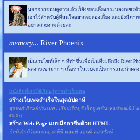
นอกจากชอบดูดาวแล้ว ก็ยังชอบเลี้ยงกระบองเพชรด้วย
เอาไว้สำหรับผู้ที่สนใจอยากจะลองเลี้ยง และยังมีภ
อย่างสวยงามด้วยค่ะ
memory...
River Phoenix
. . . . . . . . . ...........................
เป็นเวบไซท์เล็ก ๆ ที่ทำขึ้นเพื่อเป็นที่ระลึกถึง River
ผลงานเขามาก ๆ เนื้อหาในเวบจะเป็นการแนะนำผลงาน
หนังสือที่เราใช้เรียนรู้การทำเว็บเพจ
สร้างเว็บเพจสำเร็จในสุดสัปดาห์
สุรพงศ์ ภิรมย์ประเมศ : เรียบเรียง,
ซีเอ็ดยูเคชั่น
(หนังสือเล่มนี้เป็
ง่ายค่ะ)
สร้าง Web Page แบบมืออาชีพด้วย HTML
กิตติ ภักดีวัฒนะกุล,
เคทีพี คอมพ์ แอนด์ คอนซัลท์