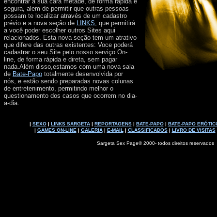
encontrar a sua cara metade, de forma rápida e
segura, alem de permitir que outras pessoas
possam te localizar através de um cadastro
prévio e a nova seção de
LINKS
, que permitirá
a você poder escolher outros Sites aqui
relacionados. Esta nova seção tem um atrativo
que difere das outras existentes: Voce poderá
cadastrar o seu Site pelo nosso serviço On-
line, de forma rápida e direta, sem pagar
nada.Além disso,estamos com uma nova sala
de
Bate-Papo
totalmente desenvolvida por
nós, e estão sendo preparadas novas colunas
de entretenimento, permitindo
melhor o
questionamento dos casos que ocorrem no dia-
a-dia.
|
SEXO
|
LINKS SARGETA
|
REPORTAGENS
|
BATE-PAPO
|
BATE-PAPO ERÓTIC
|
GAMES ON-LINE
|
GALERIA
|
E-MAIL
|
CLASSIFICADOS
|
LIVRO DE VISITAS
Sargeta Sex Page® 2000- todos direitos reservados