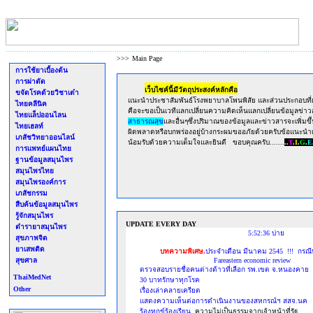
..................................................................................................................................................
>>>
Main Page
การใช้ยาเบื้องต้น
การผ่าตัด
เว็บไซค์นี้มีวัตถุประสงค์หลักคือ
ขจัดโรคด้วยวิชาเต๋า
แนะนำประชาสัมพันธ์โรงพยาบาลโพนพิสัย และส่วนประกอบที่
ไทยคลีนิค
คือจะขอเป็นเวทีแลกเปลี่ยนความคิดเห็นแลกเปลี่ยนข้อมูลข่าว
ไทยแล็ปออนไลน
สาธารณสุข
และอื่นๆซึ่งปริมาณของข้อมูลและข่าวสารจะเพิ่มขึ
ไทยเฮลท์
ผิดพลาดหรือบกพร่องอยู่บ้างกระผมขออภัยด้วยครับข้อแนะนำ
เภสัชวิทยาออนไลน์
น้อมรับด้วยความเต็มใจและยินดี ขอบคุณครับ.......
..
T
.
I
.
G
.
E
การแพทย์แผนไทย
ฐานข้อมูลสมุนไพร
สมุนไพรไทย
สมุนไพรองค์การ
เภสัชกรรม
สืบค้นข้อมูลสมุนไพร
รู้จักสมุนไพร
UPDATE EVERY DAY
ตำรายาสมุนไพร
5:52:36 บ่าย
สุขภาพจิต
ยาเสพติด
บทความพิเศษ.
ประจำเดือน มีนาคม 2545 !!! กร
สุขศาล
.........................................
Fareastern economic review
ตรวจสอบรายชื่อคนต่างด้าวที่เลือก รพ.เขต จ.หนองคาย
ThaiMedNet
30 บาทรักษาทุกโรค
Other
เรื่องเล่าคลายเครียด
แสดงความเห็นต่อการดำเนินงานของสหกรณ์ฯ สสจ.นค
ร้องทุกข์ร้องเรียน
ความไม่เป็นธรรมจากเจ้าหน้าที่รัฐ