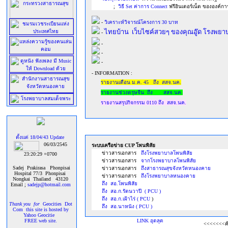
;
วิธี Set ค่าการ Connect
ฟรีอินเตอร์เน็ต ขององค์ก
-
วิเคราะห์วิจารณ์โครงการ 30 บาท
ไทยบ้าน เว็บไซค์สวยๆ ของคุณอู๊ด โรงพยาบ
-
-
-
-
-
INFORMATION :
รายงานเดือน ม.ค. 45 ถึง สสจ.นค.
รายงานช่วงตรุษจีน ถึง สสจ.นค.
รายงานสรุปกิจกรรม 0110 ถึง สสจ.นค.
ตั้งแต่ 18/04/43 Update
06/03/2545
ระบบเครือข่าย CUP โพนพิสัย
ข่าวสารเอกสาร
ถึงโรงพยาบาลโพนพิสัย
23:20:29 +0700
ข่าวสารเอกสาร
จากโรงพยาบาลโพนพิสัย
Sadej Prakirasa Phonpisai
ข่าวสารเอกสาร
ถึงสาธารณสุขจังหวัดหนองคาย
Hospital 77/3 Phonpisai
ข่าวสารเอกสาร
ถึงโรงพยาบาลหนองคาย
Nongkai Thailand 43120
ถึง สอ.โพนพิสัย
Email ;
sadejp@hotmail.com
ถึง สอ.ก.รัตนวาปี ( PCU )
ถึง สอ.ก.เฝ้าไร่ ( PCU
)
Thank you for
Geocities Dot
ถึง สอ.นาหนัง ( PCU )
Com this site is hosted by
Yahoo Geocitie
FREE web site.
<<<<<<<ค้นเว