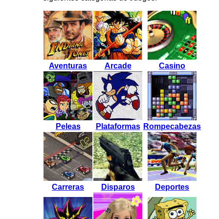
Aventuras
Arcade
Casino
Peleas
Plat
aformas
Rompecabezas
Carreras
Disparos
Deportes