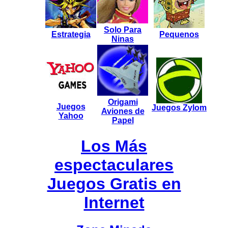
Solo Para
Estrategia
Pequenos
Ninas
Origami
Juegos
Juegos Zylom
Aviones de
Yahoo
Papel
Los Más
espectaculares
Juegos Gratis en
Internet