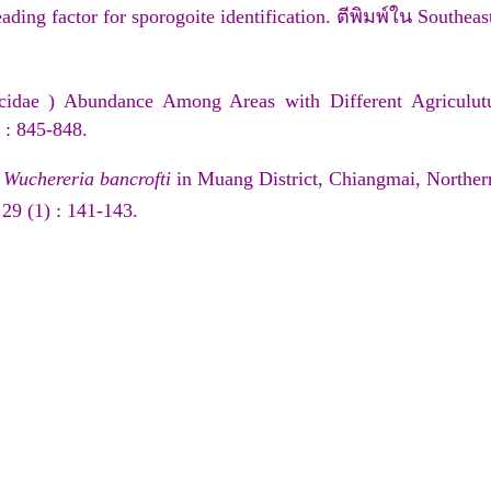
ading factor for sporogoite identification. ตีพิมพ์ใน Southeas
cidae ) Abundance Among Areas with Different Agriculutur
 : 845-848.
f
Wuchereria bancrofti
in Muang District, Chiangmai, Northern
29 (1) : 141-143.