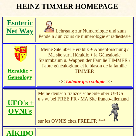
HEINZ TIMMER HOMEPAGE
Esoteric
Net Way
Lehrgang zur Numerologie und zum
Pendeln / un cours de numerologie et radièstesie
Meine Site über Heraldik + Ahnenforschung /
Ma site sur l'Héraldic + la Généalogie
Stammbaum u. Wappen der Familie TIMMER /
l'abre généalogique et le blason de la famille
Heraldic +
TIMMER
Genealogy
<<
Labour ipso volupte
>>
Meine deutsch-französische Site über UFOS
u.s.w. bei FREE.FR / MA Site franco-allemand
UFO's +
OVNI's
sur les OVNIS chez FREE.FR ***
AÏKIDO