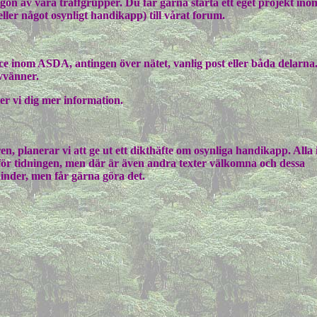
on av våra träffgrupper. Du får gärna starta ett eget projekt inom
er något osynligt handikapp) till vårat forum.
ce inom ASDA, antingen över nätet, vanlig post eller båda delarn
evvänner.
ger vi dig mer information.
n, planerar vi att ge ut ett dikthäfte om osynliga handikapp. Alla 
 för tidningen, men där är även andra texter välkomna och dessa
hinder, men får gärna göra det.