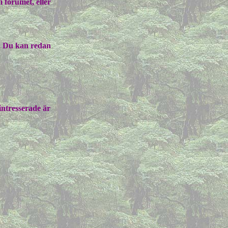
 forumet, eller
a. Du kan redan
intresserade är