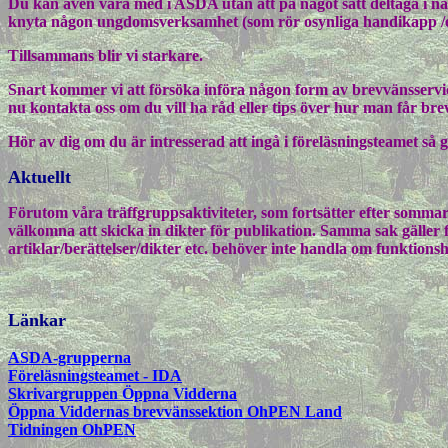
Du kan även vara med i ASDA utan att på något sätt deltaga i någ
knyta någon ungdomsverksamhet (som rör osynliga handikapp /ell
Tillsammans blir vi starkare.
Snart kommer vi att försöka införa någon form av brevvänsservi
nu kontakta oss om du vill ha råd eller tips över hur man får br
Hör av dig om du är intresserad att ingå i föreläsningsteamet så 
Aktuellt
Förutom våra träffgruppsaktiviteter, som fortsätter efter sommare
välkomna att skicka in dikter för publikation. Samma sak gäller
artiklar/berättelser/dikter etc. behöver inte handla om funktions
Länkar
ASDA-grupperna
Föreläsningsteamet - IDA
Skrivargruppen Öppna Vidderna
Öppna Viddernas brevvänssektion OhPEN Land
Tidningen OhPEN