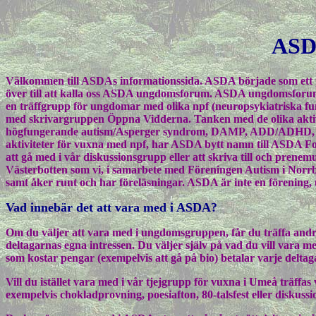
ASD
Välkommen till ASDAs informationssida. ASDA började som ett pro
över till att kalla oss ASDA ungdomsforum. ASDA ungdomsforum
en träffgrupp för ungdomar med olika npf (neuropsykiatriska f
med skrivargruppen Öppna Vidderna. Tanken med de olika aktiv
högfungerande autism/Asperger syndrom, DAMP, ADD/ADHD, Tou
aktiviteter för vuxna med npf, har ASDA bytt namn till ASDA Fo
att gå med i vår diskussionsgrupp eller att skriva till och pren
Västerbotten som vi, i samarbete med Föreningen Autism i Norrb
samt åker runt och har föreläsningar. ASDA är inte en förening,
Vad innebär det att vara med i ASDA?
Om du väljer att vara med i ungdomsgruppen, får du träffa andra
deltagarnas egna intressen. Du väljer själv på vad du vill vara 
som kostar pengar (exempelvis att gå på bio) betalar varje delta
Vill du istället vara med i vår tjejgrupp för vuxna i Umeå träffas
exempelvis chokladprovning, poesiafton, 80-talsfest eller diskussi