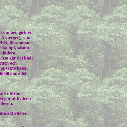
ksamhet, gick vi
 Asperger), samt
hPEN, tillsammans
lika npf, såsom
nkludera
isso går det både
otten och
psaktiviteter,
 till området.
llt utifrån
i gör aktiviteter
dderna.
ka aktiviteter,