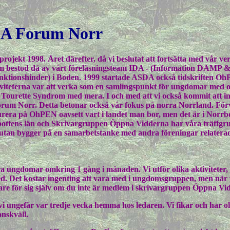
A Forum Norr
jekt 1998. Året därefter, då vi beslutat att fortsätta med vår ver
 bestod då av vårt föreläsningsteam IDA - (Information DAMP &
unktionshinder) i Boden. 1999 startade ASDA också tidskriften O
iteterna var att verka som en samlingspunkt för ungdomar med o
rette Syndrom med mera. I och med att vi också kommit att i
rum Norr. Detta betonar också vår fokus på norra Norrland. Förv
emurera på OhPEN oavsett vart i landet man bor, men det är i Norrb
ottens län och Skrivargruppen Öppna Vidderna har våra träffgrup
 utan bygger på en samarbetstanke med andra föreningar relaterade
 ungdomar omkring 1 gång i månaden. Vi utför olika aktiviteter, a
med. Det kostar ingenting att vara med i ungdomsgruppen, men när v
gare för sig själv om du inte är medlem i skrivargruppen Öppna Vi
 vi ungefär var tredje vecka hemma hos ledaren. Vi fikar och har oli
onskväll.