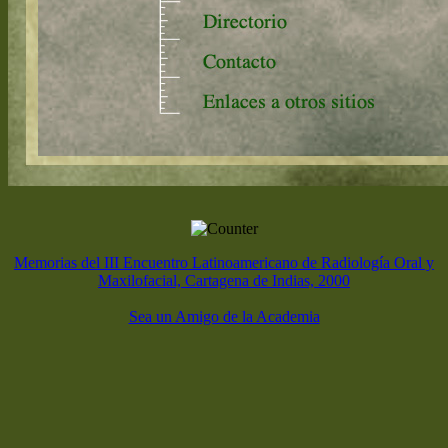
Memorias del III Encuentro Latinoamericano de Radiología Oral y
Maxilofacial, Cartagena de Indias, 2000
Sea un Amigo de la Academia