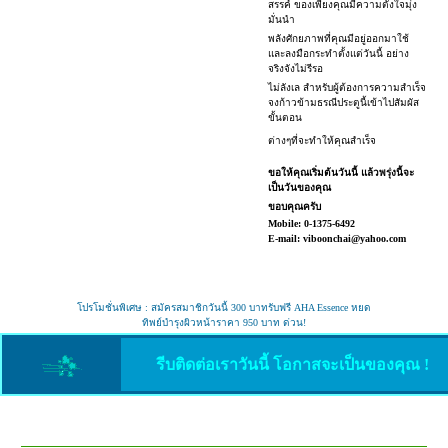
สรรค์ ของเพียงคุณมีความตั้งใจมุ่ง
มั่นนำ
พลังศักยภาพที่คุณมีอยู่ออกมาใช้
และลงมือกระทำตั้งแต่วันนี้ อย่าง
จริงจังไม่รีรอ
ไม่ลังเล สำหรับผู้ต้องการความสำเร็จ
จงก้าวข้ามธรณีประตูนี้เข้าไปสัมผัส
ขั้นตอน
ต่างๆที่จะทำให้คุณสำเร็จ
ขอให้คุณเริ่มต้นวันนี้ แล้วพรุ่งนี้จะ
เป็นวันของคุณ
ขอบคุณครับ
Mobile: 0-1375-6492
E-mail: viboonchai@yahoo.com
โปรโมชั่นพิเศษ : สมัครสมาชิกวันนี้ 300 บาทรับฟรี AHA Essence หยด
ทิพย์บำรุงผิวหน้าราคา 950 บาท ด่วน!
รีบติดต่อเราวันนี้ โอกาสจะเป็นของคุณ !