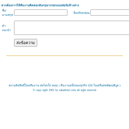
หากต้องการให้ทีมงานติดต่อกลับกรุณากรอกแบบฟอร์มข้างล่าง
ชื่อ/
ใใใ
อีเมล์ของคุณ
นามสกุล
คำ
แนะนำ
สงวนลิขสิทธิ์โดยทีมงาน สหไดเร็ก.คอม ( ทีมงานหนึ่งของธุรกิจ SDI ในเครือสหพัฒนพิบูล )
© copy right 2001 by sahadirect.com all right reserved