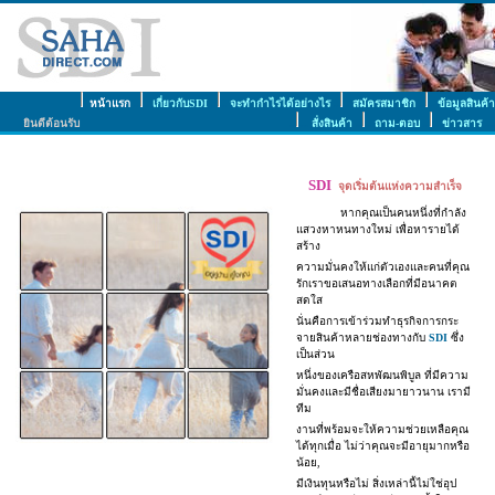
.
หน้าแรก
..
..
เกี่ยวกับSDI
..
..
จะทำกำไรได้อย่างไร
..
..
สมัครสมาชิก
..
..
ข้อมูลสินค้า
ยินดีต้อนรับ
..
.
..
สั่งสินค้า
..
.
.
ถาม-ตอบ
..
..
ข่าวสาร
...
SDI
จุดเริ่มต้นแห่งความสำเร็จ
... ......
หากคุณเป็นคนหนึ่งที่กำลัง
แสวงหาหนทางใหม่ เพื่อหารายได้
สร้าง
ความมั่นคงให้แก่ตัวเองและคนที่คุณ
รักเราขอเสนอทางเลือกที่มีอนาคต
สดใส
นั่นคือการเข้าร่วมทำธุรกิจการกระ
จายสินค้าหลายช่องทางกับ
SDI
ซึ่ง
เป็นส่วน
หนึ่งของเครือสหพัฒนพิบูล ที่มีความ
มั่นคงและมีชื่อเสียงมายาวนาน เรามี
ทีม
งานที่พร้อมจะให้ความช่วยเหลือคุณ
ได้ทุกเมื่อ ไม่ว่าคุณจะมีอายุมากหรือ
น้อย,
มีเงินทุนหรือไม่ สิ่งเหล่านี้ไม่ใช่อุป