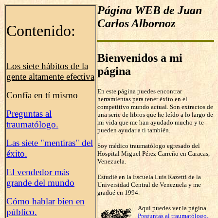
Página WEB de Juan
Carlos Albornoz
Contenido:
Bienvenidos a mi
Los siete hábitos de la
página
gente altamente efectiva
En este página puedes encontrar
Confía en tí mismo
herramientas para tener éxito en el
competitivo mundo actual. Son extractos de
Preguntas al
una serie de libros que he leído a lo largo de
mi vida que me han ayudado mucho y te
traumatólogo.
pueden ayudar a ti también.
Las siete "mentiras" del
Soy médico traumatólogo egresado del
éxito.
Hospital Miguel Pérez Carreño en Caracas,
Venezuela.
El vendedor más
Estudié en la Escuela Luis Razetti de la
grande del mundo
Universidad Central de Venezuela y me
gradué en 1994.
Cómo hablar bien en
Aquí puedes ver la página
público.
Preguntas al traumatólogo,