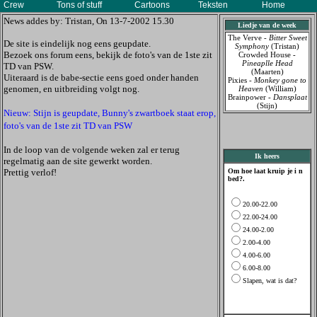
Crew
Tons of stuff
Cartoons
Teksten
Home
News addes by: Tristan, On 13-7-2002 15.30
Liedje van de week
The Verve -
Bitter Sweet
De site is eindelijk nog eens geupdate.
Symphony
(Tristan)
Bezoek ons forum eens, bekijk de foto's van de 1ste zit
Crowded House -
Pineaplle Head
TD van PSW.
(Maarten)
Uiteraard is de babe-sectie eens goed onder handen
Pixies -
Monkey gone to
genomen, en uitbreiding volgt nog.
Heaven
(William)
Brainpower -
Dansplaat
(Stijn)
Nieuw: Stijn is geupdate, Bunny's zwartboek staat erop,
foto's van de 1ste zit TD van PSW
In de loop van de volgende weken zal er terug
Ik heers
regelmatig aan de site gewerkt worden.
Prettig verlof!
Om hoe laat kruip je i n
bed?.
20.00-22.00
22.00-24.00
24.00-2.00
2.00-4.00
4.00-6.00
6.00-8.00
Slapen, wat is dat?