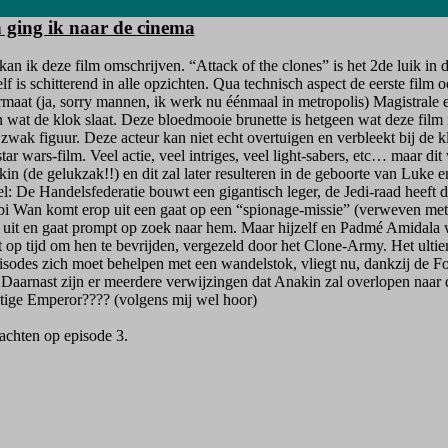
n ging ik naar de cinema
n ik deze film omschrijven. “Attack of the clones” is het 2de luik in d
is schitterend in alle opzichten. Qua technisch aspect de eerste film oo
rmaat (ja, sorry mannen, ik werk nu éénmaal in metropolis) Magistrale 
man wat de klok slaat. Deze bloedmooie brunette is hetgeen wat deze film
zwak figuur. Deze acteur kan niet echt overtuigen en verbleekt bij de 
tar wars-film. Veel actie, veel intriges, veel light-sabers, etc… maar d
n (de gelukzak!!) en dit zal later resulteren in de geboorte van Luke 
el: De Handelsfederatie bouwt een gigantisch leger, de Jedi-raad heeft 
bi Wan komt erop uit een gaat op een “spionage-missie” (verweven met
 uit en gaat prompt op zoek naar hem. Maar hijzelf en Padmé Amidala
 tijd om hen te bevrijden, vergezeld door het Clone-Army. Het ultiem
sodes zich moet behelpen met een wandelstok, vliegt nu, dankzij de Fo
Daarnast zijn er meerdere verwijzingen dat Anakin zal overlopen naar d
stige Emperor???? (volgens mij wel hoor)
achten op episode 3.