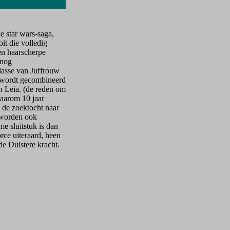
e star wars-saga,
it die volledig
en haarscherpe
 nog
klasse van Juffrouw
it wordt gecombineerd
en Leia. (de reden om
daarom 10 jaar
 de zoektocht naar
 worden ook
e sluitstuk is dan
rce uiteraard, heen
e Duistere kracht.