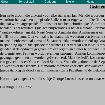
Crew
Tons of stuff
Cartoons
Teksten
Home
Gistere
Een natte droom die uitkomt voor elke star wars-fan. Met die woorden ka
waardoor het wachten op episode 3 alleen maar erger wordt. De film zelf 
digitaal wordt afgespeeld!! En dus niet met het gebruikelijke 35-mm fo
beelden is het resultaat. Qua achteurprestaties is het al Nathalie Port
“aantrekkelijker” maakt. Naast Senator Amidala slaat Anakin maar een 
(!!!!!!!) Portmann. Qua verhaal is het natuurlek wederom een typische s
met een liefdesverhaal zowaar! Senator Amidala wordt verliefd op Anaki
in spanning op de 3de episode te wachten) Het verhaal zelf is vrij simp
geleden al de opdracht gegeven om een leger van clones te bouwen. O
de premiejager Fett) en wordt gevangen genomen. Anakin komt hierop
gevangen genomen en worden geëxecuteerd. Maar de Jedi’s komen net op
een gevecht tussen Yoda en Lord Sidirous. Yoda die gedurende de 6 epi
en weer over het scherm. Het mooiste moment voor elke star wars-fan. 
(mede dankzij de dood van zijn moeder) En is Padaltine nu de toekom
Kortom, ga en geniet van dit stukje George Lucas-klasse en nu maar w
Greetings, Le Bunnie