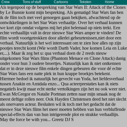
Crew
Tons of stuff
Cartoons
Teksten
Home
Als tegenpool op de bespreking van Star Wars II: Attack of the Clones
by Le Bunnie komt mijn bespreking. Als gematigd Star Wars fan ben
ik de film toch met veel genoegen gaan bekijken, afwachtend op de
ontwikkelingen in het Star Wars verhaaltje. Over het verhaal kunnen
we kort zijn omdat volgens mij het plot helemaal op niets trekt. Een
echte verhaallijn valt in deze nieuwe Star Wars amper te vinden! De
film wordt voortgetrokken door allerlei gebeurtenissen,niet door een
verhaal. Natuurlijk is het wel interessant om te zien hoe alles op zijn
pootjes terecht komt (Wie wordt Darth Vader, hoe komen Leia en Luke
er,...). Maar ik zeg het u: qua verhaal doen de 2 reeds nieuw
uitgekomen Star Wars films (Phantom Menace en Clone Attack) danig
onder voor hun 3 oudere broertjes. Natuurlijk kan ik niet ontkennen
dat er in deze nieuwe film enkele dingen gebeuren die voor dé echte
Star Wars fans een natte plek in hun krappe broekjes betekent.
Hiermee bedoel ik natuurlijk het gevecht van Yoda, het liefdesverhaal
tussen Anakin en Amidala enzo... Qua acteerprestaties kan ik niets
negatiefs kwijt maar echt sterke vertolkingen zijn het nu ook weer niet.
Ewan McGregor en Natalie Portman zetten naar mijn smaak nog de
meest deftige rollen neer. Ook Hayden Christensen deed het niet slecht
als onervaren acteur. Besluiten wil ik toch met het gedacht dat de
nieuwe Star Wars films het meer moeten hebben van hun verbluffende
special-effects dan van hun intrigerende plot en strakke verhaallijn.
May the force be with you... Greetz DJ S