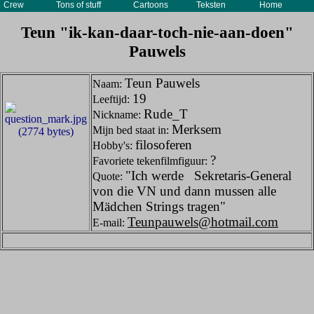
Crew
Tons of stuff
Cartoons
Teksten
Home
Teun "ik-kan-daar-toch-nie-aan-doen"
Pauwels
Teun Pauwels
Naam:
19
Leeftijd:
Rude_T
Nickname:
Merksem
Mijn bed staat in:
filosoferen
Hobby's:
?
Favoriete tekenfilmfiguur:
"Ich werde Sekretaris-General
Quote:
von die VN und dann mussen alle
Mädchen Strings tragen"
Teunpauwels@hotmail.com
E-mail: