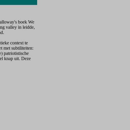
Galloway's boek We
g valley in leidde,
nd.
ieke context te
 met subtiliteiten:
) patriotistische
eel knap uit. Deze