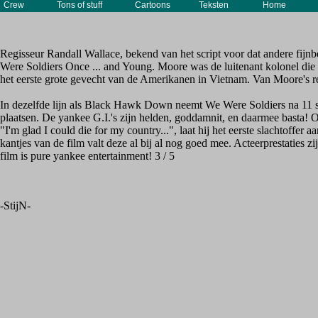
Crew
Tons of stuff
Cartoons
Teksten
Home
Regisseur Randall Wallace, bekend van het script voor dat andere fi
Were Soldiers Once ... and Young. Moore was de luitenant kolonel die i
het eerste grote gevecht van de Amerikanen in Vietnam. Van Moore's
In dezelfde lijn als Black Hawk Down neemt We Were Soldiers na 11 sep
plaatsen. De yankee G.I.'s zijn helden, goddamnit, en daarmee basta! O
"I'm glad I could die for my country...", laat hij het eerste slachtoffer
kantjes van de film valt deze al bij al nog goed mee. Acteerprestaties z
film is pure yankee entertainment! 3 / 5
-StijN-