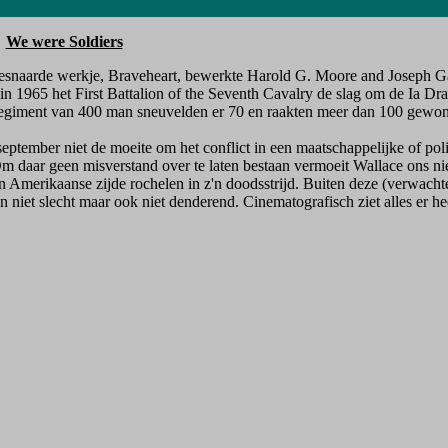
We were Soldiers
jnbesnaarde werkje, Braveheart, bewerkte Harold G. Moore and Joseph 
n 1965 het First Battalion of the Seventh Cavalry de slag om de Ia Dran
 regiment van 400 man sneuvelden er 70 en raakten meer dan 100 gewo
tember niet de moeite om het conflict in een maatschappelijke of polit
m daar geen misverstand over te laten bestaan vermoeit Wallace ons niet
 aan Amerikaanse zijde rochelen in z'n doodsstrijd. Buiten deze (verwachte
ijn niet slecht maar ook niet denderend. Cinematografisch ziet alles er h