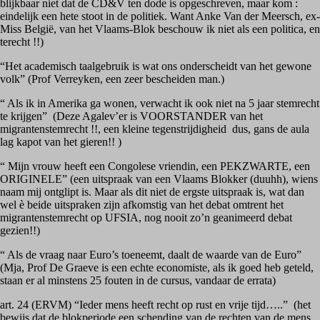
blijkbaar niet dat de CD&V ten dode is opgeschreven, maar kom :
eindelijk een hete stoot in de politiek. Want Anke Van der Meersch, ex-
Miss België, van het Vlaams-Blok beschouw ik niet als een politica, en
terecht !!)
“Het academisch taalgebruik is wat ons onderscheidt van het gewone
volk” (Prof Verreyken, een zeer bescheiden man.)
“ Als ik in Amerika ga wonen, verwacht ik ook niet na 5 jaar stemrecht
te krijgen”
(Deze Agalev’er is VOORSTANDER van het
migrantenstemrecht !!, een kleine tegenstrijdigheid
dus, gans de aula
lag kapot van het gieren!! )
“ Mijn vrouw heeft een Congolese vriendin, een PEKZWARTE, een
ORIGINELE” (een uitspraak van een Vlaams Blokker (duuhh), wiens
naam mij ontglipt is. Maar als dit niet de ergste uitspraak is, wat dan
wel
è
beide uitspraken zijn afkomstig van het debat omtrent het
migrantenstemrecht op UFSIA, nog nooit zo’n geanimeerd debat
gezien!!)
“ Als de vraag naar Euro’s toeneemt, daalt de waarde van de Euro”
(Mja, Prof De Graeve is een echte economiste, als ik goed heb geteld,
staan er al minstens 25 fouten in de cursus, vandaar de errata)
art. 24 (ERVM) “Ieder mens heeft recht op rust en vrije tijd…..”
(het
bewijs dat de blokperiode een schending van de rechten van de mens