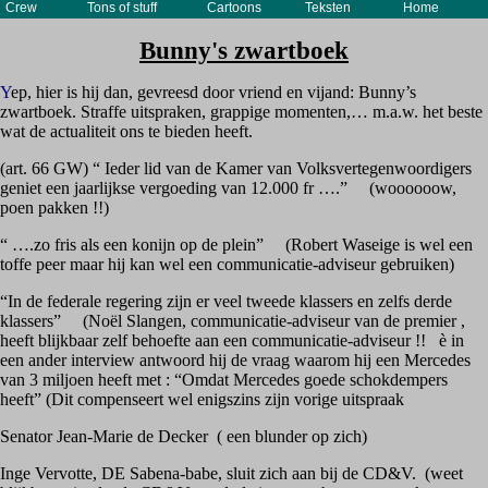
Crew
Tons of stuff
Cartoons
Teksten
Home
Bunny's zwartboek
Y
ep, hier is hij dan, gevreesd door vriend en vijand: Bunny’s
zwartboek. Straffe uitspraken, grappige momenten,… m.a.w. het beste
wat de actualiteit ons te bieden heeft.
(art. 66 GW) “ Ieder lid van de Kamer van Volksvertegenwoordigers
geniet een jaarlijkse vergoeding van 12.000 fr ….”
(woooooow,
poen pakken !!)
“ ….zo fris als een konijn op de plein”
(Robert Waseige is wel een
toffe peer maar hij kan wel een communicatie-adviseur gebruiken)
“In de federale regering zijn er veel tweede klassers en zelfs derde
klassers”
(Noël Slangen, communicatie-adviseur van de premier ,
heeft blijkbaar zelf behoefte aan een communicatie-adviseur !!
è
in
een ander interview antwoord hij de vraag waarom hij een Mercedes
van 3 miljoen heeft met : “Omdat Mercedes goede schokdempers
heeft” (Dit compenseert wel enigszins zijn vorige uitspraak
Senator Jean-Marie de Decker
( een blunder op zich)
Inge Vervotte, DE Sabena-babe, sluit zich aan bij de CD&V.
(weet