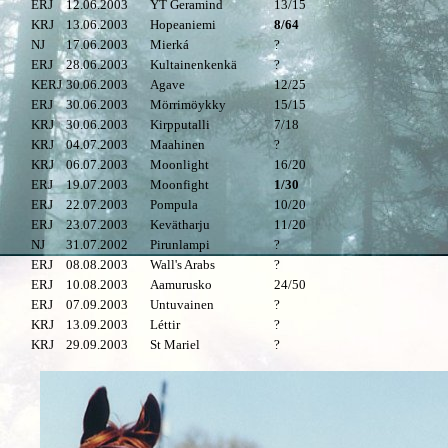
ERJ
12.06.2003
YT Geramind
13/15
KRJ
13.06.2003
Hopeaniemi
8/64
NJ
17.06.2003
Mierká
?
ERJ
28.06.2003
Kultainenkenkä
?
KERJ
30.06.2003
Agave
12/25
ERJ
30.06.2003
Mörrimöykky
15/15
KRJ
30.06.2003
Kirpputalli
7/18
KRJ
04.07.2003
Maahinen
?
KRJ
06.07.2003
Moonlight
16/20
ERJ
19.07.2003
Moonfight
1/30
ERJ
22.07.2003
Pompula
10/20
ERJ
23.07.2003
Kevätharju
11/20
NJ
31.07.2002
Pirunlampi
?
ERJ
08.08.2003
Wall's Arabs
?
ERJ
10.08.2003
Aamurusko
24/50
ERJ
07.09.2003
Untuvainen
?
KRJ
13.09.2003
Léttir
?
KRJ
29.09.2003
St Mariel
?