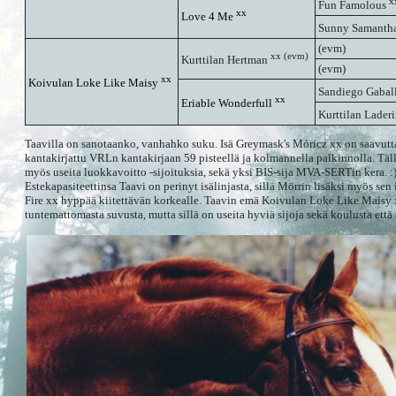
x
Fun Famolous
xx
Love 4 Me
Sunny Samanth
(evm)
xx (evm)
Kurttilan Hertman
(evm)
xx
Koivulan Loke Like Maisy
Sandiego Gabal
xx
Eriable Wonderfull
Kurttilan Lader
Taavilla on sanotaanko, vanhahko suku. Isä Greymask's Móricz xx on saavutta
kantakirjattu VRLn kantakirjaan 59 pisteellä ja kolmannella palkinnolla. Täll
myös useita luokkavoitto -sijoituksia, sekä yksi BIS-sija MVA-SERTin kera. :
Estekapasiteettinsa Taavi on perinyt isälinjasta, sillä Mörrin lisäksi myös se
Fire xx hyppää kiitettävän korkealle. Taavin emä Koivulan Loke Like Maisy x
tuntemattomasta suvusta, mutta sillä on useita hyviä sijoja sekä koulusta että e