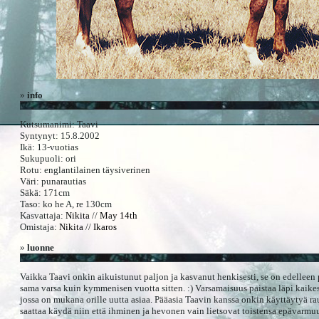
»
info
Kutsumanimi: Taavi
Syntynyt: 15.8.2002
Ikä: 13-vuotias
Sukupuoli: ori
Rotu: englantilainen täysiverinen
Väri: punarautias
Säkä: 171cm
Taso: ko he A, re 130cm
Kasvattaja:
Nikita
//
May 14th
Omistaja:
Nikita
//
Ikaros
»
luonne
Vaikka Taavi onkin aikuistunut paljon ja kasvanut henkisesti, se on edelleen
sama varsa kuin kymmenisen vuotta sitten. :) Varsamaisuus paistaa läpi kaike
jossa on mukana orille uutta asiaa. Pääasia Taavin kanssa onkin käyttäytyä rau
saattaa käydä niin että ihminen ja hevonen vain lietsovat toistensa epävarmu