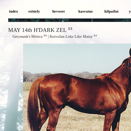
index
esittely
hevoset
kasvatus
kilpailut
y
xx
MAY 14th H'DARK ZEL
xx
xx
Greymask's Móricz
| Koivulan Loke Like Maisy