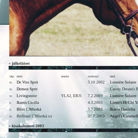
»
jälkeläiset
skp
nimi
muuta
syntynyt
emä
o.
De Vito Sprit
5.10.2002
Lumiére Solaire
o.
Demon Sprit
Candy Dream's 
o.
Livingstone
YLA2, ERJ1
7.2.2003
Lumiére Solaire
t.
Ikaros Cicilla
4.3.2003
Linne's Hi Chi Y
t.
Bliss C'Mierká
5.7.2003
Ikaros Daniella
o.
Brilliant C'Mierká xx
31.7.2003
Angel's Caramell
»
kisakalenteri 2003