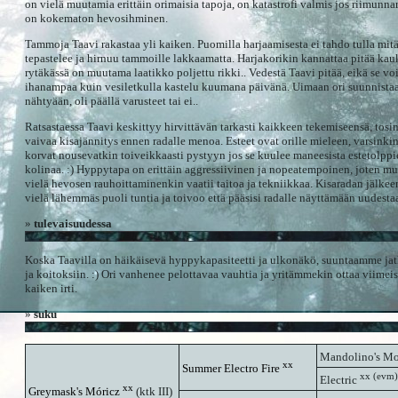
on vielä muutamia erittäin orimaisia tapoja, on katastrofi valmis jos riimunna
on kokematon hevosihminen.
Tammoja Taavi rakastaa yli kaiken. Puomilla harjaamisesta ei tahdo tulla mitä
tepastelee ja hirnuu tammoille lakkaamatta. Harjakorikin kannattaa pitää kauk
rytäkässä on muutama laatikko poljettu rikki.. Vedestä Taavi pitää, eikä se vo
ihanampaa kuin vesiletkulla kastelu kuumana päivänä. Uimaan ori suunnistaa
nähtyään, oli päällä varusteet tai ei..
Ratsastaessa Taavi keskittyy hirvittävän tarkasti kaikkeen tekemiseensä, tosin 
vaivaa kisajännitys ennen radalle menoa. Esteet ovat orille mieleen, varsinkin
korvat nousevatkin toiveikkaasti pystyyn jos se kuulee maneesista estetolpp
kolinaa. :) Hyppytapa on erittäin aggressiivinen ja nopeatempoinen, joten 
vielä hevosen rauhoittaminenkin vaatii taitoa ja tekniikkaa. Kisaradan jälke
vielä lähemmäs puoli tuntia ja toivoo että pääsisi radalle näyttämään uudestaa
»
tulevaisuudessa
Koska Taavilla on häikäisevä hyppykapasiteetti ja ulkonäkö, suuntaamme jat
ja koitoksiin. :) Ori vanhenee pelottavaa vauhtia ja yritämmekin ottaa viimeis
kaiken irti.
»
suku
Mandolino's 
xx
Summer Electro Fire
xx (evm)
Electric
xx
Greymask's Móricz
(ktk III)