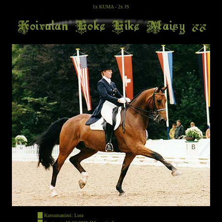
1x KUMA - 2x JS
-
Kutsumanimi: Lora