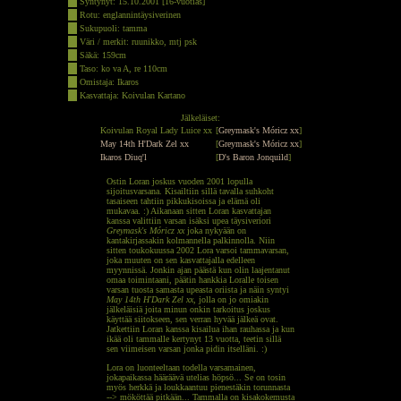
-
Syntynyt: 15.10.2001 [16-vuotias]
-
Rotu: englannintäysiverinen
-
Sukupuoli: tamma
-
Väri / merkit: ruunikko, mtj psk
-
Säkä: 159cm
-
Taso: ko va A, re 110cm
-
Omistaja: Ikaros
-
Kasvattaja: Koivulan Kartano
Jälkeläiset:
Koivulan Royal Lady Luice xx
[
Greymask's Móricz xx
]
May 14th H'Dark Zel xx
[
Greymask's Móricz xx
]
Ikaros Diuq'l
[
D's Baron Jonquild
]
Ostin Loran joskus vuoden 2001 lopulla
sijoitusvarsana. Kisailtiin sillä tavalla suhkoht
tasaiseen tahtiin pikkukisoissa ja elämä oli
mukavaa. :) Aikanaan sitten Loran kasvattajan
kanssa valittiin varsan isäksi upea täysiveriori
Greymask's Móricz xx
joka nykyään on
kantakirjassakin kolmannella palkinnolla. Niin
sitten toukokuussa 2002 Lora varsoi tammavarsan,
joka muuten on sen kasvattajalla edelleen
myynnissä. Jonkin ajan päästä kun olin laajentanut
omaa toimintaani, päätin hankkia Loralle toisen
varsan tuosta samasta upeasta oriista ja näin syntyi
May 14th H'Dark Zel xx
, jolla on jo omiakin
jälkeläisiä joita minun onkin tarkoitus joskus
käyttää siitokseen, sen verran hyvää jälkeä ovat.
Jatkettiin Loran kanssa kisailua ihan rauhassa ja kun
ikää oli tammalle kertynyt 13 vuotta, teetin sillä
sen viimeisen varsan jonka pidin itselläni. :)
Lora on luonteeltaan todella varsamainen,
jokapaikassa hääräävä utelias höpsö... Se on tosin
myös herkkä ja loukkaantuu pienestäkin torunnasta
--> mököttää pitkään... Tammalla on kisakokemusta