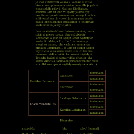
jo ihan kiitettävästi vaikka sillä onkin kisoissa
hieman ramppikuumetta, tahtoo hermoilla ja pyöriä
ennen radalle pääsyä. Heti kun lähtölaukaus
annetaan Lora on kuin viilipytty ja keskittyy
hirvittävän syvästi tekemisiinsä. Varsoja Loralla ei
enää teetetä sen iän vuoksi ja muutaman vuoden
päästä lopetellaan nuo estekisatkin ja keskitytään
koululuokkiin ja näyttelyihin.
Lora on käytännöllisesti katsoen suvuton, mutta
sehän ei menoa haittaa.. Sen emä
Eriable
Wonderfull xx
joka on käynyt kerran näyttelyssä
saaden KUMAn ja JSn. 'Eeri' on mukava ja
energinen tamma, jolta vauhtia ei uuvu aivan
niinkuin Loraltakaan... ;) Lora on itsekin käynyt
näyttelyssä vasta kerran saaden JSn, en tammaa
ostaessani vielä niinkään harrastanut näyttelyjä.
Toisaalta itseäni ei haittaa vaikka oltaisiin joka
kerran viimeisiä, tamma on persoonaltaan niin suuri
että ollakseen upea ei näyttelymenestystä tarvita. :)
tuntematon
tuntematon
tuntematon
Kurttilan Hertman xx
tuntematon
tuntematon
tuntematon
tuntematon
Sandiego Gaballos xx
tuntematon
Eriable Wonderfull xx
tuntematon
Kurttilan Laderina xx
tuntematon
Kisaamiset:
aika/paikka
kisa
tulos/ [tuomari]