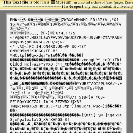
This Text file
is old! In a 🏛️Museum,
an unsorted archive of (user-)pages. (Save
>
--------------------------------------- (To
report
any bad content: archivehel
🚫
BM�r6(���r��ZWBXQ=RM4MJ.FB)87)%(,"&1 
$6!%7"&8$7$8$8&4&7$7&7&4%6%6%
3%2"/

51,,'-);8*4.!?7&
<4#@9&E?,HG3JL8WYFVVDVVDWUCZYEUR=US;WR=ZTAYRAUN
=WQ>US;NM3PN6LJ2ED/<;&?
<'=:%@<)FC.IH.ON4RO:UQ>VP=UQ>TS?
ON9PO5NM3KJ0GG/EE-B?
*HC.tp]��qvxdqr^wte��l��r��u��|
�����������������������������tvxeggU^^LfeQliTkf
QidOd`Hc]FaZF^Y@XQ=;4!_XD����Է����ϲ�ũ�ʮ�ɭ�ˮ�ϲ�г
�Ӷ�ӷ�Զ�ո�ո�Ӷ�Է�ָ�չ�չ�Է�Է�ո�ո�ո�Է�Է�չ�շ�Է�Ӷ�Ӷ�Ӹ�ҷ
�ҷ�ҷ�ӷ�ҷ�ҷ�Ӷ�Ӷ�Ӷ�Է�Է�Ӷ�Է�Ӷ�Է�ҵ�Ӷ�Ӷ�Է�Է�Ӷ�Ӷ�Ӷ�Ӷ�Է
�ո�Թ�ֺ�ֹ�׺�ֹ�ֹ�׺�ػ�غ�ٺ�ٺ�׺�ػ�ڽ�ڽ�۾��������������
�����ܿ�ܿ�۾�ܺ�޼�޿�ܽ�޿�ݾ�ܽ�ݾ�ܽ�Ͱ�¥YUBZTAOI2PL0KG/=:+
'&(!,!2 1 2#4"5 5%4&7%9 
':);!'> '@'>)?#4

$!-)0+*%2,3+8/!=5$B<)A=*CB-
FE1RQ=YUCZZJ[[Ib`N[ZFZWBXU@XR?
TM
QP;PM8JG2HH0CB.C=*LF3tp^}}muucrs_wuc~}i��q��t
��}
�����������������������������w{{mii[_\M_]KgeSie
SjePeaIeaIa\G`XA`XAPG3=3!
����Ȭ�ݾ�ټ�Ǯ�Ȭ�ɭ�ˮ�ϰ�Ѵ�Ѵ�ӷ�Ҷ�Ը�Ը�ӷ�չ�ֺ�ֺ�ֺ�Ը�Ը�Ը
�չ�ֹ�ո�Է�չ�Ӷ�Է�Ӷ�ӷ�ҷ�Ѷ�ҷ�ҷ�Ӻ�Ӻ�ҷ�Ӷ�Ӷ�Է�Է�Է�Ѷ�ҷ�ҷ