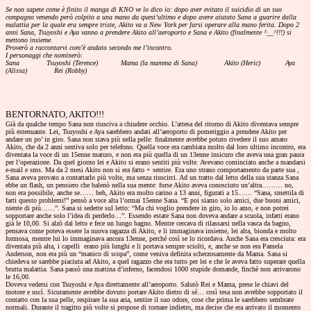
Se non sapete come è finito il manga di KNO ve lo dico io: dopo aver evitato il suicidio di un suo
compagno venendo però colpito a una mano da quest’ultimo e dopo avere aiutato Sana a guarire dalla
malattia per la quale era sempre triste, Akito va a New York per farsi operare alla mano ferita. Dopo 2
anni Sana, Tsuyoshi e Aya vanno a prendere Akito all’aeroporto e Sana e Akito (finalmente ^__^!!!) si
mettono insieme.
Proverò a raccontarvi com’è andato secondo me l’incontro.
I personaggi che nominerò:
Sana
Tsuyoshi (Terence)
Mama (la mamma di Sana)
Akito (Heric)
Aya
(Alissa)
Rei (Robby)
BENTORNATO, AKITO!!!
Già da qualche tempo Sana non riusciva a chiudere occhio. L’attesa del ritorno di Akito diventava sempre
più estenuante. Lei, Tsuyoshi e Aya sarebbero andati all’aeroporto di pomeriggio a prendere Akito per
andare un po’ in giro. Sana non stava più nella pelle: finalmente avrebbe potuto rivedere il suo amato
Akito, che da 2 anni sentiva solo per telefono. Quella voce era cambiata molto dal loro ultimo incontro, era
diventata la voce di un 15enne maturo, e non era più quella di un 13enne insicuro che aveva una gran paura
per l’operazione. Da quel giorno lei e Akito si erano sentiti più volte. Avevano cominciato anche a mandarsi
e-mail e sms. Ma da 2 mesi Akito non si era fatto + sentire. Era uno strano comportamento da parte sua ,
Sana aveva provato a contattarlo più volte, ma senza riuscirci. Ad un tratto dal letto della sua stanza Sana
ebbe un flash, un pensiero che balenò nella sua mente: forse Akito aveva conosciuto un’altra……… no,
non era possibile, anche se…… beh, Akito era molto carino a 13 anni, figurati a 15…… “Sana, smettila di
farti questo problemi!” pensò a voce alta l’ormai 15enne Sana. “E poi siamo solo amici, due buoni amici,
niente di più……”. Sana si sedette sul letto: “Ma chi voglio prendere in giro, io lo amo, e non potrei
sopportare anche solo l’idea di perderlo…”. Essendo estate Sana non doveva andare a scuola, infatti erano
già le 10,00. Si alzò dal letto e fece un lungo bagno. Mentre cercava di rilassarsi nella vasca da bagno,
pensava come poteva essere la nuova ragazza di Akito, e li immaginava insieme, lei alta, bionda e molto
formosa, mentre lui lo immaginava ancora 13enne, perché così se lo ricordava. Anche Sana era cresciuta: era
diventata più alta, i capelli
erano più lunghi e li portava sempre sciolti, e, anche se non era Pamela
Anderson, non era più un “manico di scopa”, come veniva definita scherzosamente da Mama. Sana si
chiedeva se sarebbe piaciuta ad Akito, a quel ragazzo che era tutto per lei e che le aveva fatto superare quella
brutta malattia. Sana passò una mattina d’inferno, facendosi 1000 stupide domande, finchè non arrivarono
le 16,00.
Doveva vedersi con Tsuyoshi e Aya direttamente all’aeroporto. Salutò Rei e Mama, prese le chiavi del
motore e uscì. Sicuramente avrebbe dovuto portare Akito dietro di sé… così tesa non avrebbe sopportato il
contatto con la sua pelle, respirare la sua aria, sentire il suo odore, cose che prima le sarebbero sembrate
normali. Durante il tragitto più volte si propose di tornare indietro, ma decise che era arrivato il momento