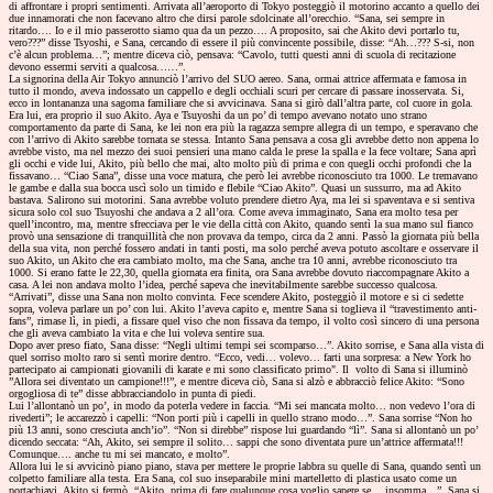
di affrontare i propri sentimenti. Arrivata all’aeroporto di Tokyo posteggiò il motorino accanto a quello dei
due innamorati che non facevano altro che dirsi parole sdolcinate all’orecchio. “Sana, sei sempre in
ritardo…. Io e il mio passerotto siamo qua da un pezzo…. A proposito, sai che Akito devi portarlo tu,
vero???” disse Tsyoshi, e Sana, cercando di essere il più convincente possibile, disse: “Ah…??? S-si, non
c’è alcun problema…”; mentre diceva ciò, pensava: “Cavolo, tutti questi anni di scuola di recitazione
devono essermi serviti a qualcosa……”.
La signorina della Air Tokyo annunciò l’arrivo del SUO aereo. Sana, ormai attrice affermata e famosa in
tutto il mondo, aveva indossato un cappello e degli occhiali scuri per cercare di passare inosservata. Si,
ecco in lontananza una sagoma familiare che si avvicinava. Sana si girò dall’altra parte, col cuore in gola.
Era lui, era proprio il suo Akito. Aya e Tsuyoshi da un po’ di tempo avevano notato uno strano
comportamento da parte di Sana, ke lei non era più la ragazza sempre allegra di un tempo, e speravano che
con l’arrivo di Akito sarebbe tornata se stessa. Intanto Sana pensava a cosa gli avrebbe detto non appena lo
avrebbe visto, ma nel mezzo dei suoi pensieri una mano calda le prese la spalla e la fece voltare; Sana aprì
gli occhi e vide lui, Akito, più bello che mai, alto molto più di prima e con quegli occhi profondi che la
fissavano… “Ciao Sana”, disse una voce matura, che però lei avrebbe riconosciuto tra 1000. Le tremavano
le gambe e dalla sua bocca uscì solo un timido e flebile “Ciao Akito”. Quasi un sussurro, ma ad Akito
bastava. Salirono sui motorini. Sana avrebbe voluto prendere dietro Aya, ma lei si spaventava e si sentiva
sicura solo col suo Tsuyoshi che andava a 2 all’ora. Come aveva immaginato, Sana era molto tesa per
quell’incontro, ma, mentre sfrecciava per le vie della città con Akito, quando sentì la sua mano sul fianco
provò una sensazione di tranquillità che non provava da tempo, circa da 2 anni. Passò la giornata più bella
della sua vita, non perché fossero andati in tanti posti, ma solo perché aveva potuto ascoltare e osservare il
suo Akito, un Akito che era cambiato molto, ma che Sana, anche tra 10 anni, avrebbe riconosciuto tra
1000. Si erano fatte le 22,30, quella giornata era finita, ora Sana avrebbe dovuto riaccompagnare Akito a
casa. A lei non andava molto l’idea, perché sapeva che inevitabilmente sarebbe successo qualcosa.
“Arrivati”, disse una Sana non molto convinta. Fece scendere Akito, posteggiò il motore e si ci sedette
sopra, voleva parlare un po’ con lui. Akito l’aveva capito e, mentre Sana si toglieva il “travestimento anti-
fans”, rimase lì, in piedi, a fissare quel viso che non fissava da tempo, il volto così sincero di una persona
che gli aveva cambiato la vita e che lui voleva sentire sua.
Dopo aver preso fiato, Sana disse: “Negli ultimi tempi sei scomparso…”. Akito sorrise, e Sana alla vista di
quel sorriso molto raro si sentì morire dentro. “Ecco, vedi… volevo… farti una sorpresa: a New York ho
partecipato ai campionati giovanili di karate e mi sono classificato primo". Il
volto di Sana si illuminò
”Allora sei diventato un campione!!!”, e mentre diceva ciò, Sana si alzò e abbracciò felice Akito: “Sono
orgogliosa di te” disse abbracciandolo in punta di piedi.
Lui l’allontanò un po’, in modo da poterla vedere in faccia. “Mi sei mancata molto… non vedevo l’ora di
rivederti”; le accarezzò i capelli: “Non porti più i capelli in quello strano modo…”. Sana sorrise “Non ho
più 13
anni, sono cresciuta anch’io”. “Non si direbbe” rispose lui guardando “lì”. Sana si allontanò un po’
dicendo seccata: “Ah, Akito, sei sempre il solito… sappi che sono diventata pure un’attrice affermata!!!
Comunque…. anche tu mi sei mancato, e molto”.
Allora lui le si avvicinò piano piano, stava per mettere le proprie labbra su quelle di Sana, quando sentì un
colpetto familiare alla testa. Era Sana, col suo inseparabile mini martelletto di plastica usato come un
portachiavi. Akito si fermò. “Akito, prima di fare qualunque cosa voglio sapere se… insomma…”. Sana si