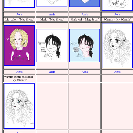
Aeris
Aeris
Aeris
Aeris
Liz_color - 'Meg & co.'
Mark - 'Meg & co.'
Mark_col - 'Meg & co.'
Warmth - 'Icy Warmth'
Aeris
Aeris
Aeris
Aeris
Warmth (semi-coloured) -
'Icy Warmth'