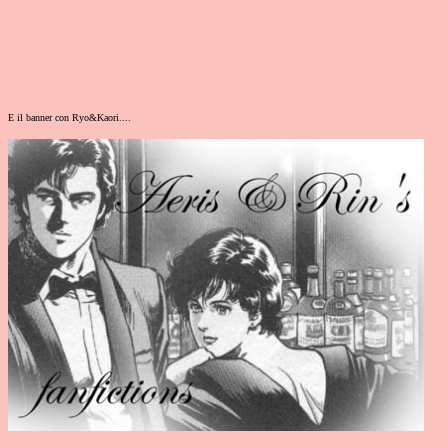
E il banner con Ryo&Kaori....