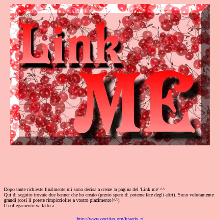
Dopo tante richieste finalmente mi sono decisa a creare la pagina del 'Link me' ^^
Qui di seguito trovate due banner che ho creato (presto spero di poterne fare degli altri). Sono volutamente
grandi (così li potete rimpicciolire a vostro piacimento!^^)
Il collegamento va fatto a:
http://www.oocities.org/it/aeris_r/