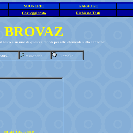
SUONERIE
KARAOKE
Correggi testo
Richiesta Testi
G BROVAZ
il testo e su uno di questi simboli per altri elementi sulla canzone:
cordi
= karaoke
= suoneria
NU-FLOW (2003)