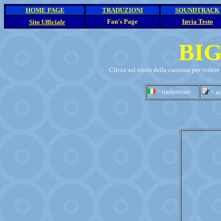
HOME PAGE
TRADUZIONI
SOUNDTRACK
_
Fan's Page
Invia Testo
Sito Ufficiale
BI
Clicca sul titolo della canzone per vedere 
= traduzione
= ac