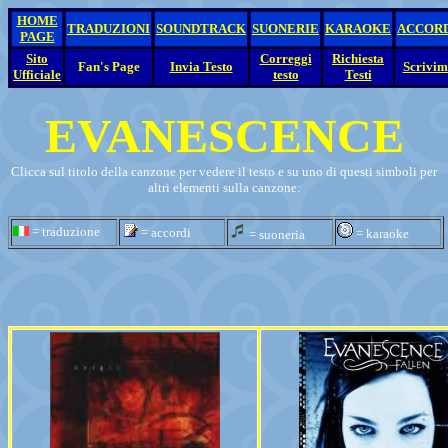
HOME
TRADUZIONI
SOUNDTRACK
SUONERIE
KARAOKE
ACCOR
PAGE
Sito
Correggi
Richiesta
Fan's Page
Invia Testo
Scrivim
Ufficiale
testo
Testi
EVANESCENCE
Clicca sul titolo della canzone per vedere il testo e su uno di questi simboli per
altri elementi sulla canzone:
= traduzione
= accordi
= karaoke
= suoneria