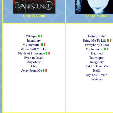
ORIGIN (2000)
FALLEN (2003)
Whisper
Going Under
Imaginary
Bring Me To Life
My Immortal
Everybody's Fool
Where Will You Go
My Immortal
Fields of Innocence
Haunted
Even in Death
Tourniquet
Anywhere
Imaginary
Lies
Taking Over Me
Away From Me
Hello
My Last Breath
Whisper