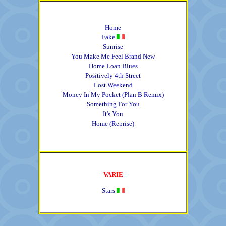
Home
Fake
Sunrise
You Make Me Feel Brand New
Home Loan Blues
Positively 4th Street
Lost Weekend
Money In My Pocket (Plan B Remix)
Something For You
It's You
Home (Reprise)
VARIE
Stars