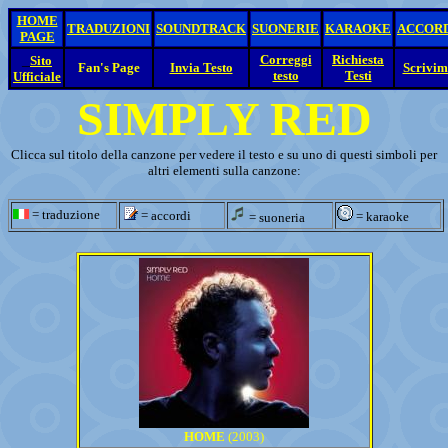
HOME
TRADUZIONI
SOUNDTRACK
SUONERIE
KARAOKE
ACCOR
PAGE
_
Correggi
Richiesta
Sito
Fan's Page
Invia Testo
Scrivim
testo
Testi
Ufficiale
SIMPLY RED
Clicca sul titolo della canzone per vedere il testo e su uno di questi simboli per
altri elementi sulla canzone:
= traduzione
= accordi
= karaoke
= suoneria
HOME
(2003)