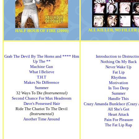
ALL KILLER, NO FILLER (
HALF HOUR OF FIRE (2000)
Grab The Devil By The Horns and **** Him
Introduction to Distructi
Up The **
Nothing On My Back
Machine Gun
Never Wake Up
What I Believe
Fat Lip
T.H.T
Rhythms
Makes No Difference
Motivation
Summer
In Too Deep
32 Ways To Die
(Instrumental)
Summer
Second Chance For Max Headroom
Handle This
Dave's Possessed Hair
Crazy Amanda Bunkface (Crazy
Ride The Chariot To The Devil
All She's Got
(Instrumental)
Heart Attack
Another Time Around
Pain For Pleasure
The Fat Lip Rap