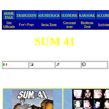
HOME
TRADUZIONI
SOUNDTRACK
SUONERIE
KARAOKE
ACCOR
PAGE
Sito
Correggi
Richiesta
Fan's Page
Invia Testo
Scrivim
Ufficiale
testo
Testi
SUM 41
Clicca sul titolo della canzone per vedere il testo e su uno di questi simboli per
altri elementi sulla canzone:
= traduzione
= accordi
= karaoke
= suoneria