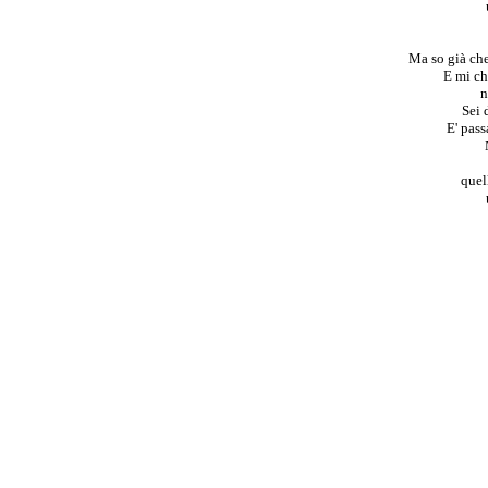
Ma so già che
E mi ch
n
Sei 
E' pas
quell