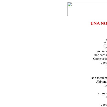
UNA NO
Ch
q
non mi d
non sarò d
Come vedi 
quest
Non facciamo
Abbiamo 
p
ed ogn
quest