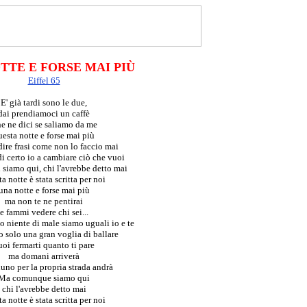
TTE E FORSE MAI PIÙ
Eiffel 65
E' già tardi sono le due,
dai prendiamoci un caffè
e ne dici se saliamo da me
uesta notte e forse mai più
ire frasi come non lo faccio mai
i certo io a cambiare ciò che vuoi
siamo qui, chi l'avrebbe detto mai
a notte è stata scritta per noi
una notte e forse mai più
ma non te ne pentirai
e fammi vedere chi sei...
 niente di male siamo uguali io e te
solo una gran voglia di ballare
uoi fermarti quanto ti pare
ma domani arriverà
uno per la propria strada andrà
Ma comunque siamo qui
chi l'avrebbe detto mai
a notte è stata scritta per noi