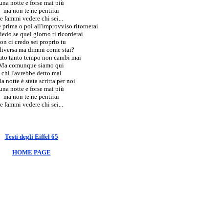
una notte e forse mai più
ma non te ne pentirai
e fammi vedere chi sei...
 prima o poi all'improvviso ritornerai
iedo se quel giorno ti ricorderai
on ci credo sei proprio tu
diversa ma dimmi come stai?
sato tanto tempo non cambi mai
Ma comunque siamo qui
chi l'avrebbe detto mai
a notte è stata scritta per noi
una notte e forse mai più
ma non te ne pentirai
e fammi vedere chi sei...
Testi degli Eiffel 65
HOME PAGE