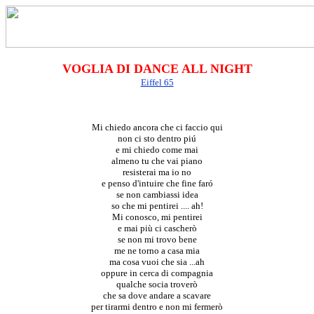
VOGLIA DI DANCE ALL NIGHT
Eiffel 65
Mi chiedo ancora che ci faccio qui
non ci sto dentro piú
e mi chiedo come mai
almeno tu che vai piano
resisterai ma io no
e penso d'intuire che fine faró
se non cambiassi idea
so che mi pentirei .... ah!
Mi conosco, mi pentirei
e mai più ci cascherò
se non mi trovo bene
me ne torno a casa mia
ma cosa vuoi che sia ...ah
oppure in cerca di compagnia
qualche socia troverò
che sa dove andare a scavare
per tirarmi dentro e non mi fermerò