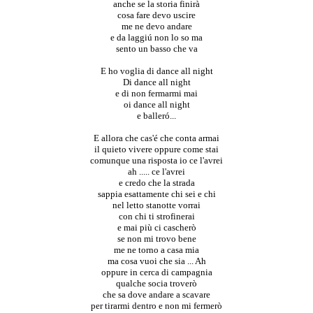
anche se la storia finirà
cosa fare devo uscire
me ne devo andare
e da laggiú non lo so ma
sento un basso che va
E ho voglia di dance all night
Di dance all night
e di non fermarmi mai
oi dance all night
e balleró...
E allora che cas'é che conta armai
il quieto vivere oppure come stai
comunque una risposta io ce l'avrei
ah ..... ce l'avrei
e credo che la strada
sappia esattamente chi sei e chi
nel letto stanotte vorrai
con chi ti strofinerai
e mai più ci cascherò
se non mi trovo bene
me ne torno a casa mia
ma cosa vuoi che sia ... Ah
oppure in cerca di campagnia
qualche socia troverò
che sa dove andare a scavare
per tirarmi dentro e non mi fermerò