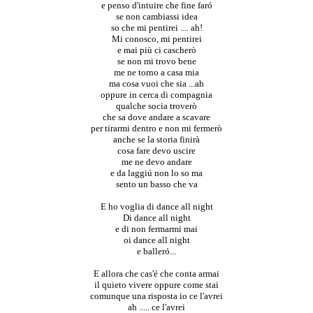
e penso d'intuire che fine faró
se non cambiassi idea
so che mi pentirei .... ah!
Mi conosco, mi pentirei
e mai più ci cascherò
se non mi trovo bene
me ne torno a casa mia
ma cosa vuoi che sia ...ah
oppure in cerca di compagnia
qualche socia troverò
che sa dove andare a scavare
per tirarmi dentro e non mi fermerò
anche se la storia finirà
cosa fare devo uscire
me ne devo andare
e da laggiú non lo so ma
sento un basso che va
E ho voglia di dance all night
Di dance all night
e di non fermarmi mai
oi dance all night
e balleró...
E allora che cas'é che conta armai
il quieto vivere oppure come stai
comunque una risposta io ce l'avrei
ah ..... ce l'avrei