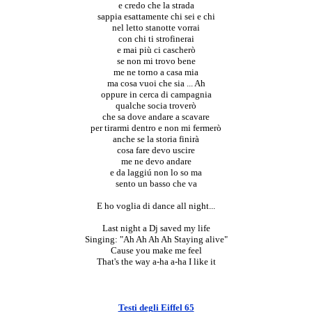
e credo che la strada
sappia esattamente chi sei e chi
nel letto stanotte vorrai
con chi ti strofinerai
e mai più ci cascherò
se non mi trovo bene
me ne torno a casa mia
ma cosa vuoi che sia ... Ah
oppure in cerca di campagnia
qualche socia troverò
che sa dove andare a scavare
per tirarmi dentro e non mi fermerò
anche se la storia finirà
cosa fare devo uscire
me ne devo andare
e da laggiú non lo so ma
sento un basso che va
E ho voglia di dance all night...
Last night a Dj saved my life
Singing: "Ah Ah Ah Ah Staying alive"
Cause you make me feel
That's the way a-ha a-ha I like it
Testi degli Eiffel 65