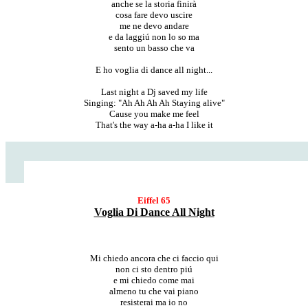
anche se la storia finirà
cosa fare devo uscire
me ne devo andare
e da laggiú non lo so ma
sento un basso che va
E ho voglia di dance all night...
Last night a Dj saved my life
Singing: "Ah Ah Ah Ah Staying alive"
Cause you make me feel
That's the way a-ha a-ha I like it
Eiffel 65
Voglia Di Dance All Night
Mi chiedo ancora che ci faccio qui
non ci sto dentro piú
e mi chiedo come mai
almeno tu che vai piano
resisterai ma io no