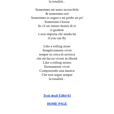
la tonalità...
Sometimes mi sento invincibile
& sometimes not
Sometimes io sogno e mi perdo un po'
Sometimes I know
Se c'è un istinto dentro di te
ti guiderà
e non importa che strada fai
if you can fly
Like a rolling stone
Semplicemente vivrò
sempre in cerca di un'etica
che mi faccia vivere in libertà
Like a rolling stones
Eternamente vivrò
Componendo una musica
Che non segue sempre
la tonalità...
Testi degli Eiffel 65
HOME PAGE