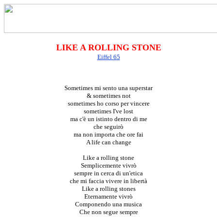
LIKE A ROLLING STONE
Eiffel 65
Sometimes mi sento una superstar
& sometimes not
sometimes ho corso per vincere
sometimes I've lost
ma c'è un istinto dentro di me
che seguirò
ma non importa che ore fai
A life can change
Like a rolling stone
Semplicemente vivrò
sempre in cerca di un'etica
che mi faccia vivere in libertà
Like a rolling stones
Eternamente vivrò
Componendo una musica
Che non segue sempre