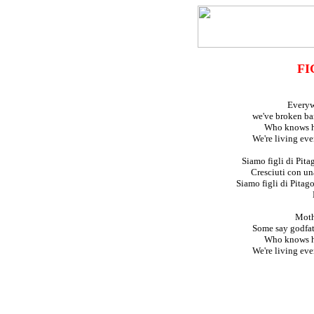
FI
Everyw
we've broken bar
Who knows h
We're living eve
Siamo figli di Pita
Cresciuti con un
Siamo figli di Pitag
Moth
Some say godfath
Who knows h
We're living eve