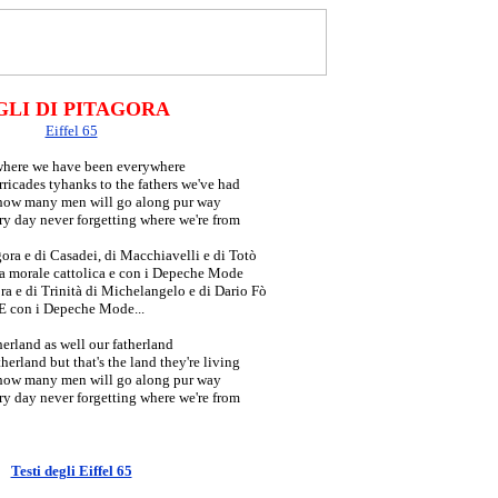
GLI DI PITAGORA
Eiffel 65
here we have been everywhere
ricades tyhanks to the fathers we've had
ow many men will go along pur way
ry day never forgetting where we're from
gora e di Casadei, di Macchiavelli e di Totò
a morale cattolica e con i Depeche Mode
ora e di Trinità di Michelangelo e di Dario Fò
E con i Depeche Mode...
erland as well our fatherland
erland but that's the land they're living
ow many men will go along pur way
ry day never forgetting where we're from
Testi degli Eiffel 65