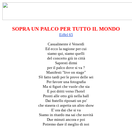
SOPRA UN PALCO PER TUTTO IL MONDO
Eiffel 65
Casualmente è Venerdì
Ed ecco la ragione per cui
siamo qui, siamo quelli
del concerto giù in città
Sapresti dirmi
per il palco dove si va ?
Manifesti "live on stage"
S'è fatto tardi per le prove delle sei
Per favore una fotografia
Ma si figuri che vuole che sia
E poi dritti verso l'hotel
Pronti alle otto giù nella hall
Dai fratello riposati un po'
che stasera ci aspetta un altro show
E' ora dai che si va
Siamo in ritardo ma sai che novità
Due minuti ancora e poi
Potremo dare il meglio di noi