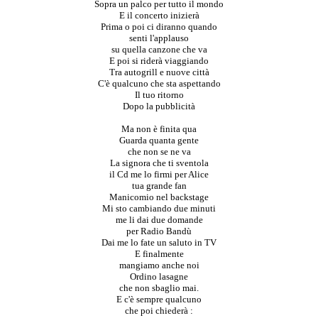
Sopra un palco per tutto il mondo
E il concerto inizierà
Prima o poi ci diranno quando
senti l'applauso
su quella canzone che va
E poi si riderà viaggiando
Tra autogrill e nuove città
C'è qualcuno che sta aspettando
Il tuo ritorno
Dopo la pubblicità
Ma non è finita qua
Guarda quanta gente
che non se ne va
La signora che ti sventola
il Cd me lo firmi per Alice
tua grande fan
Manicomio nel backstage
Mi sto cambiando due minuti
me li dai due domande
per Radio Bandù
Dai me lo fate un saluto in TV
E finalmente
mangiamo anche noi
Ordino lasagne
che non sbaglio mai.
E c'è sempre qualcuno
che poi chiederà :