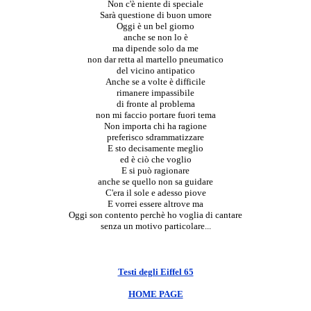
Non c'è niente di speciale
Sarà questione di buon umore
Oggi è un bel giorno
anche se non lo è
ma dipende solo da me
non dar retta al martello pneumatico
del vicino antipatico
Anche se a volte è difficile
rimanere impassibile
di fronte al problema
non mi faccio portare fuori tema
Non importa chi ha ragione
preferisco sdrammatizzare
E sto decisamente meglio
ed è ciò che voglio
E si può ragionare
anche se quello non sa guidare
C'era il sole e adesso piove
E vorrei essere altrove ma
Oggi son contento perchè ho voglia di cantare
senza un motivo particolare...
Testi degli Eiffel 65
HOME PAGE