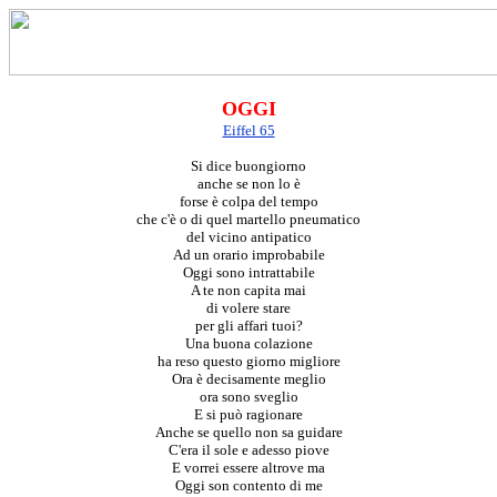
OGGI
Eiffel 65
Si dice buongiorno
anche se non lo è
forse è colpa del tempo
che c'è o di quel martello pneumatico
del vicino antipatico
Ad un orario improbabile
Oggi sono intrattabile
A te non capita mai
di volere stare
per gli affari tuoi?
Una buona colazione
ha reso questo giorno migliore
Ora è decisamente meglio
ora sono sveglio
E si può ragionare
Anche se quello non sa guidare
C'era il sole e adesso piove
E vorrei essere altrove ma
Oggi son contento di me