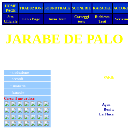
HOME
TRADUZIONI
SOUNDTRACK
SUONERIE
KARAOKE
ACCOR
PAGE
Sito
Correggi
Richiesta
Fan's Page
Invia Testo
Scrivim
Ufficiale
testo
Testi
JARABE DE PALO
= traduzione
VARIE
= accordi
= suoneria
= karaoke
Cerca il tuo artista:
Agua
Bonito
La Flaca