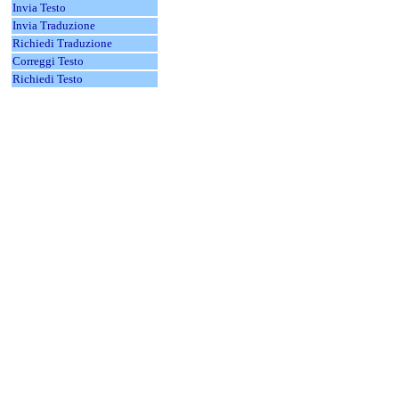
Invia Testo
Invia Traduzione
Richiedi Traduzione
Correggi Testo
Richiedi Testo