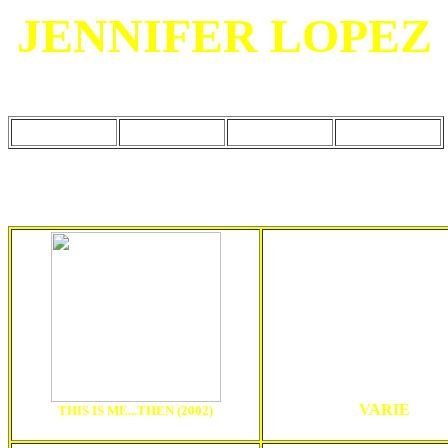
JENNIFER LOPEZ
Clicca sul titolo della canzone per vedere il testo e su uno di questi simboli per
altri elementi sulla canzone:
= traduzione
= accordi
= karaoke
= suoneria
VARIE
THIS IS ME...THEN (2002)