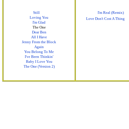
Still
I'm Real (Remix)
Loving You
Love Don't Cost A Thing
I'm Glad
The One
Dear Ben
All I Have
Jenny From the Block
Again
You Belong To Me
I've Been Thinkin'
Baby I Love You
The One (Version 2)