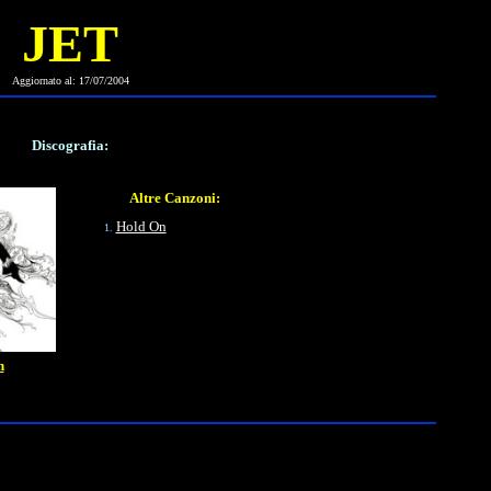
JET
Aggiornato al:
17/07/2004
Discografia:
Altre Canzoni:
Hold On
n