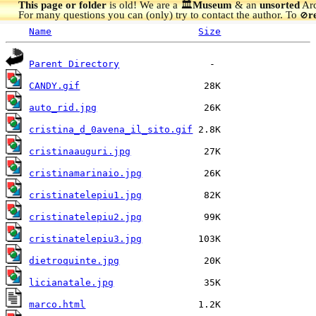
This page or folder
is old! We are a 🏛️
Museum
& an
unsorted
Arc
For many questions you can (only) try to contact the author. To
r
🚫
Name
Size
Parent Directory
CANDY.gif
auto_rid.jpg
cristina_d_0avena_il_sito.gif
cristinaauguri.jpg
cristinamarinaio.jpg
cristinatelepiu1.jpg
cristinatelepiu2.jpg
cristinatelepiu3.jpg
dietroquinte.jpg
licianatale.jpg
marco.html