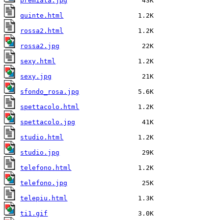
premiata.jpg
quinte.html
rossa2.html
rossa2.jpg
sexy.html
sexy.jpg
sfondo_rosa.jpg
spettacolo.html
spettacolo.jpg
studio.html
studio.jpg
telefono.html
telefono.jpg
telepiu.html
ti1.gif