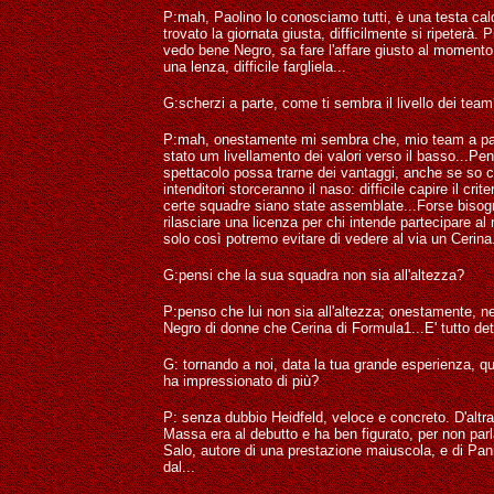
P:mah, Paolino lo conosciamo tutti, è una testa cal
trovato la giornata giusta, difficilmente si ripeterà. P
vedo bene Negro, sa fare l'affare giusto al momento
una lenza, difficile fargliela...
G:scherzi a parte, come ti sembra il livello dei tea
P:mah, onestamente mi sembra che, mio team a par
stato um livellamento dei valori verso il basso...Pe
spettacolo possa trarne dei vantaggi, anche se so c
intenditori storceranno il naso: difficile capire il crit
certe squadre siano state assemblate...Forse biso
rilasciare una licenza per chi intende partecipare al
solo così potremo evitare di vedere al via un Cerina.
G:pensi che la sua squadra non sia all'altezza?
P:penso che lui non sia all'altezza; onestamente, n
Negro di donne che Cerina di Formula1...E' tutto det
G: tornando a noi, data la tua grande esperienza, qua
ha impressionato di più?
P: senza dubbio Heidfeld, veloce e concreto. D'altra
Massa era al debutto e ha ben figurato, per non parl
Salo, autore di una prestazione maiuscola, e di Pani
dal...