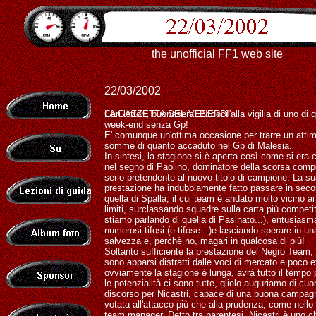
the unofficial FF1 web site
22/03/2002
LA GAZZETTA DEL VENERDI'
Cari lettori, buonasera. Eccoci alla vigilia di uno di qu
week-end senza Gp!
E' comunque un'ottima occasione per trarre un attim
somme di quanto accaduto nel Gp di Malesia.
In sintesi, la stagione si è aperta così come si era 
nel segno di Paolino, dominatore della scorsa comp
serio pretendente al nuovo titolo di campione. La s
prestazione ha indubbiamente fatto passare in sec
quella di Spalla, il cui team è andato molto vicino ai
limiti, surclassando squadre sulla carta più compet
stiamo parlando di quella di Pasinato...), entusiasm
numerosi tifosi (e tifose...)e lasciando sperare in una
salvezza e, perchè no, magari in qualcosa di più!
Soltanto sufficiente la prestazione del Negro Team, i 
sono apparsi distratti dalle voci di mercato e poco ef
ovviamente la stagione è lunga, avrà tutto il tempo pe
le potenzialità ci sono tutte, glielo auguriamo di cu
discorso per Nicastri, capace di una buona campagn
votata all'attacco più che alla prudenza, come nello 
team manager. Detto tra parentesi, Nicastri è uno che