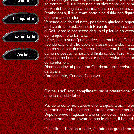
sa trattare... IL risultato non entusiasmante del pri
senza dubbio legato a una mancanza di esperienza
l'esuberanza, il suo team potrà sine dubio ben figura
di cuore anche a lui...
Venendo alle dolenti note, possiamo giudicare appe
sufficiente la prestazione di Pasinato, illuminata dall
di Ralf; vista la pochezza degli altri piloti,la salve
comunque molto lantana.
Infine, per la serie "poche idee, ma confuse", Cerin
avendo capito di che sport si stesse parlando, ha c
una prestazione decisamente in linea con il persona
carne nè pesce, fumosa e difficile da decifrare. Va 
gli vogliamo bene lo stesso, e poi ci serviva il sesto
contendente...
Rimandandovi al prossimo Gp, riporto un'intervista r
da Spalla.
Cordialmente, Candido Cannavò
Giornalista:Pietro, complimenti per la prestazione! 
stupito e soddisfatto!
P:stupito certo no, sapevo che la squadra era molto
determinata e che c'erano tutte le premesse per be
Dopo le prove i ragazzi erano un po' delusi, ci siamo
evidentemente ho trovato le parole giuste, li ho caric
G:in effetti, Paolino a parte, è stata una grande pre