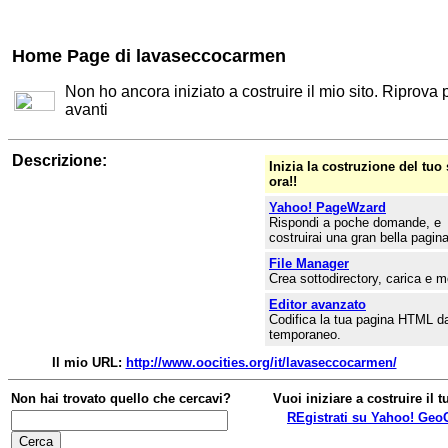
Home Page di lavaseccocarmen
Non ho ancora iniziato a costruire il mio sito. Riprova 
avanti
Descrizione:
Inizia la costruzione del tuo 
ora!!
Yahoo! PageWzard
Rispondi a poche domande, e
costruirai una gran bella pagina
File Manager
Crea sottodirectory, carica e m
Editor avanzato
Codifica la tua pagina HTML da
temporaneo.
Il mio URL:
http://www.oocities.org/it/lavaseccocarmen/
Non hai trovato quello che cercavi?
Vuoi iniziare a costruire il t
REgistrati su Yahoo! GeoC