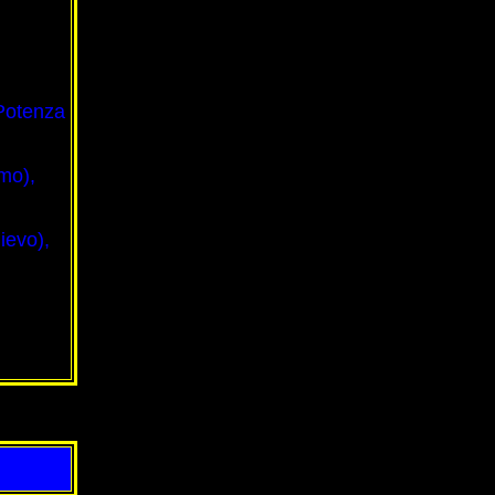
 Potenza
rmo),
ievo),