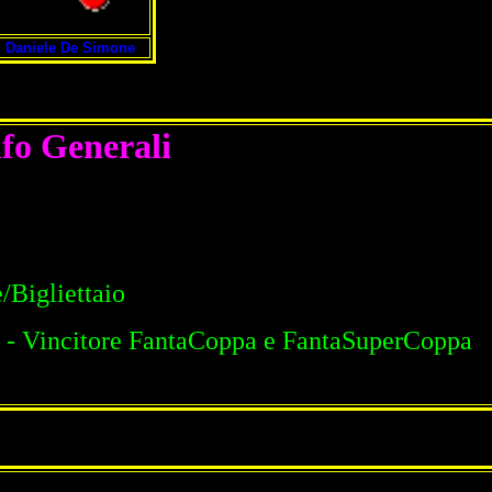
Daniele De Simone
nfo Generali
/Bigliettaio
 - Vincitore FantaCoppa e FantaSuperCoppa