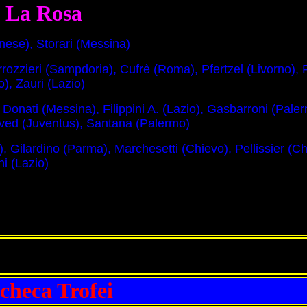
La Rosa
ese), Storari (Messina)
ozzieri (Sampdoria), Cufrè (Roma), Pfertzel (Livorno),
, Zauri (Lazio)
, Donati (Messina), Filippini A. (Lazio), Gasbarroni (Pale
dved (Juventus), Santana (Palermo)
, Gilardino (Parma), Marchesetti (Chievo), Pellissier (Ch
i (Lazio)
checa Trofei