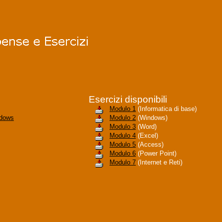
Esercizi disponibili
Modulo 1
(Informatica di base)
ndows
Modulo 2
(Windows)
Modulo 3
(Word)
Modulo 4
(Excel)
Modulo 5
(Access)
Modulo 6
(Power Point)
Modulo 7
(Internet e Reti)