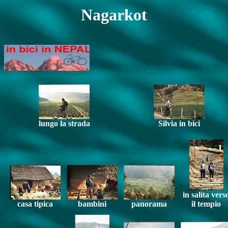
Nagarkot
lungo la strada
Silvia in bici
in salita vers
casa tipica
bambini
panorama
il tempio