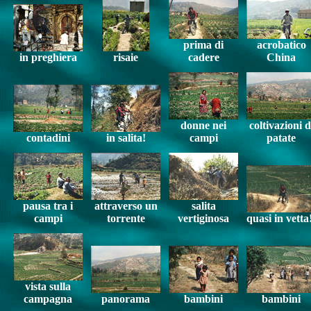
prima di
acrobatico
in preghiera
risaie
cadere
China
donne nei
coltivazioni d
contadini
in salita!
campi
patate
pausa tra i
attraverso un
salita
campi
torrente
vertiginosa
quasi in vetta
vista sulla
campagna
panorama
bambini
bambini