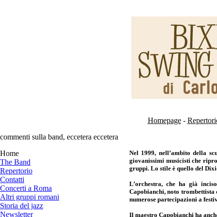
Homepage
-
Repertori
commenti sulla band, eccetera eccetera
Home
Nel 1999, nell’ambito della s
giovanissimi musicisti che ripro
The Band
gruppi. Lo stile è quello del Di
Repertorio
Contatti
L’orchestra, che ha già inci
Concerti a Roma
Capobianchi, noto trombettista 
Altri gruppi romani
numerose partecipazioni a festiv
Storia del jazz
Newsletter
Il maestro Capobianchi ha anche 