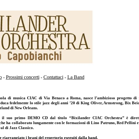
o
-
Prossimi concerti
-
Contattaci
-
La Band
cuola di musica CIAC di Via Benaco a Roma, nasce l’ambizioso progetto di
duca fedelmente lo stile jazz degli anni ’20 di King Oliver, Armstrong, Bix Beid
xieland di New Orleans.
so il suo primo DEMO CD dal titolo “Bixilander CIAC Orchestra” è diret
che ha collaborato lungamente con le formazioni di Lino Patruno, Red Pellini e 
al di Jazz Classico.
riarrangiato i brani del repertorio eseguiti dalla band.