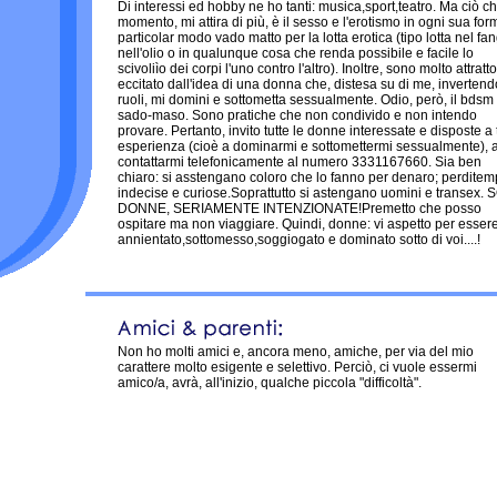
Di interessi ed hobby ne ho tanti: musica,sport,teatro. Ma ciò ch
momento, mi attira di più, è il sesso e l'erotismo in ogni sua for
particolar modo vado matto per la lotta erotica (tipo lotta nel fa
nell'olio o in qualunque cosa che renda possibile e facile lo
scivoliìo dei corpi l'uno contro l'altro). Inoltre, sono molto attratt
eccitato dall'idea di una donna che, distesa su di me, invertend
ruoli, mi domini e sottometta sessualmente. Odio, però, il bdsm 
sado-maso. Sono pratiche che non condivido e non intendo
provare. Pertanto, invito tutte le donne interessate e disposte a 
esperienza (cioè a dominarmi e sottomettermi sessualmente), 
contattarmi telefonicamente al numero 3331167660. Sia ben
chiaro: si asstengano coloro che lo fanno per denaro; perditem
indecise e curiose.Soprattutto si astengano uomini e transex.
DONNE, SERIAMENTE INTENZIONATE!Premetto che posso
ospitare ma non viaggiare. Quindi, donne: vi aspetto per esser
annientato,sottomesso,soggiogato e dominato sotto di voi....!
Non ho molti amici e, ancora meno, amiche, per via del mio
carattere molto esigente e selettivo. Perciò, ci vuole essermi
amico/a, avrà, all'inizio, qualche piccola "difficoltà".